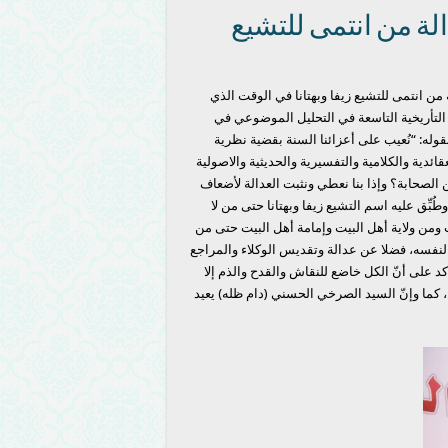
ة من انتمى للتشيع
 انتمى للتشيع زيفا وبهتانا في الوقت الذي
 التأريخية التاسعة في التحليل الموضوعي في
قوله: “نُعيب على أعزائنا السنة بقضية نظرية
دية والكلامية والتفسيرية والحديثية والاصولية
 الصحابة؟ وإذا بنا نعطي ونثبت العدالة لأضعاف
بِّق عليه اسم التشيع زيفا وبهتانا حتى من لا
 ومن ولاية أهل البيت وإمامة أهل البيت حتى من
ة لنفسه، فضلا عن عدالة وتقديس الوكلاء والمراجع
د على أنّ الكل خاضع للنقاش والقدح والذم إلا
، كما وإنّ السيد الصرخي الحسني (دام ظله) يعيد