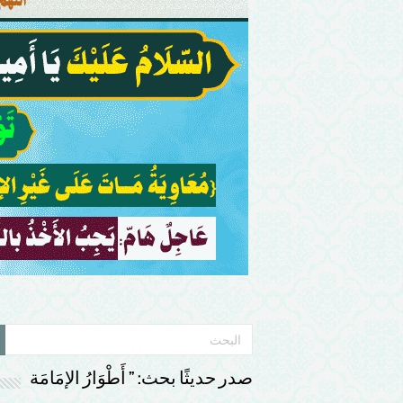
صدر حديثًا بحث: ” أَطْوَارُ الإمَامَة