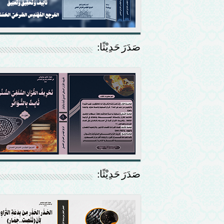
صَدَرَ حَدِيْثًا:
صَدَرَ حَدِيْثًا: