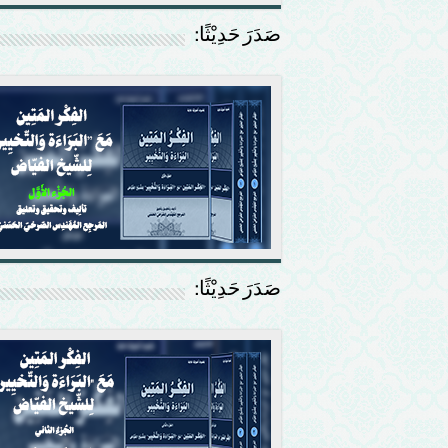
صَدَرَ حَدِيْثًا:
صَدَرَ حَدِيْثًا: