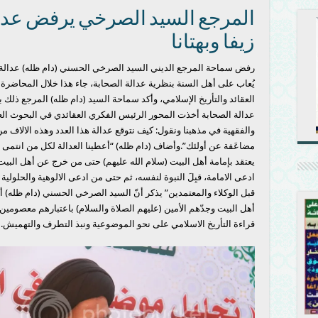
المرجع السيد الصرخي يرفض عدال
زيفا وبهتانا
رفض سماحة المرجع الديني السيد الصرخي الحسني (دام ظله) عدالة من
يُعاب على أهل السنة بنظرية عدالة الصحابة، جاء هذا خلال المحاضرة
العقائد والتأريخ الإسلامي، وأكد سماحة السيد (دام ظله) المرجع ذلك ب
عدالة الصحابة أخذت المحور الرئيس الفكري العقائدي في البحوث العقائ
والفقهية في مذهبنا ونقول: كيف نتوقع عدالة هذا العدد وهذه الالاف من
مضاعَفة عن أولئك”.وأضاف (دام ظله) “أعطينا العدالة لكل من انتمى وطُ
يعتقد بإمامة أهل البيت (سلام الله عليهم) حتى من خرج عن أهل البيت
ادعى الامامة، قبِلَ النبوة لنفسه، ثم حتى من ادعى الالوهية والحلولي
قبل الوكلاء والمعتمدين” يذكر أنّ السيد الصرخي الحسني (دام ظله) أك
أهل البيت وجدّهم الأمين (عليهم الصلاة والسلام) باعتبارهم معصومين
قراءة التأريخ الاسلامي على نحو الموضوعية ونبذ التطرف والتهميش.