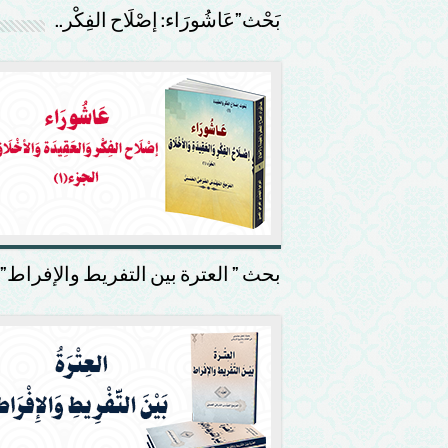
بَحْث”عَاشُورَاء: إصْلَاح الفِكْر..
بحث ” العترة بين التفريط والإفراط”