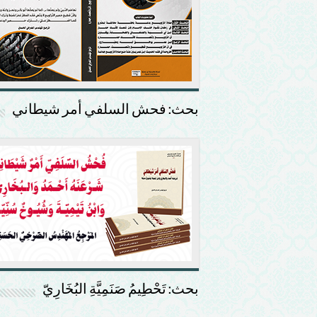
بحث: فحش السلفي أمر شيطاني
بحث: تَحْطِيمُ صَنَمِيَّةِ البُخَارِيّ