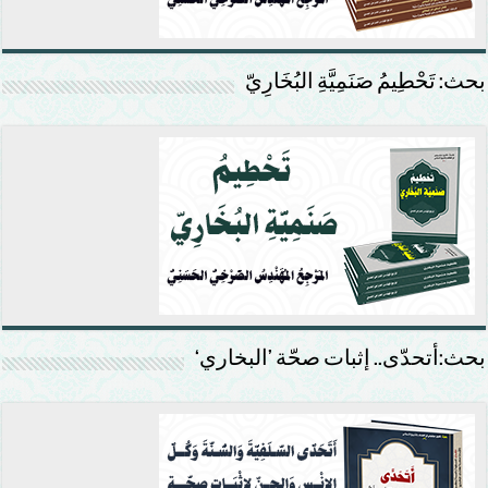
بحث: تَحْطِيمُ صَنَمِيَّةِ البُخَارِيّ
بحث:أتحدّى.. إثبات صحّة ’البخاري‘