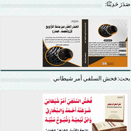
صَدَرَ حَدِيْثًا:
بحث: فحش السلفي أمر شيطاني