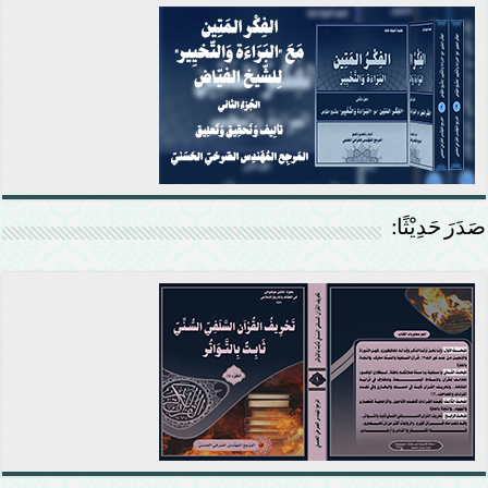
صَدَرَ حَدِيْثًا: