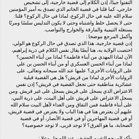
التفتوا جيدًا، إذن الكلام إلى قضية خارجية، إلى تشخيص
خارجي، كما قلنا في قضية الخاتم الذي تصدق به أمير المؤمنين
سلام الله عليه في حال الركوع، لماذا في حال الركوع؟ قلنا:
حتى لا يحصل خلط واشتباه وحتى لا يكون التدليس سلسًا ومرنًا
يستغله التيمية والمارقة والخوارج والنواصب.
وأكمل المرجع موضحا :
إذن قضية خارجية، هذا الذي تصدق في حال الركوع هو الولي،
اختصت الولاية به، هنا أيضًا يقال نفس الكلام في ذرية إبراهيم،
الآن لماذا المهدي من أبناء فاطمة؟ لماذا من أبناء الحسين؟
لماذا من أبناء الحسن العسكري أو من أبناء الحسن بن علي
على الروايات الأخرى؟ علمها عند الله سبحانه وتعالى، على
الروايات الأخرى لماذا من قريش؟ هل هي القضية قبلية
عشائرية مناطقية حتى تجعل القضية في قريش؟ إذن نفس
الاعتراض الذي يسجل على قريش يسجل على غير قريش. ومن
يسجل الاعتراض على قريش على أهل البيت، على ذرية النبي،
على أبناء فاطمة فمن النفاق ومن العداء لأهل البيت سلام الله
عليهم أن يعترض هنا في هذا الباب ولا يعترض في قضية قريش،
أو في قضية المهاجرين أو في قضية الأنصار، أو في قضية
الصحابة، ما هو الفرق؟ لا توجد قربى، لا توجد خصوصية؟
وأكد المرجع التقييم الحقيقي عند الله جل وعلا :