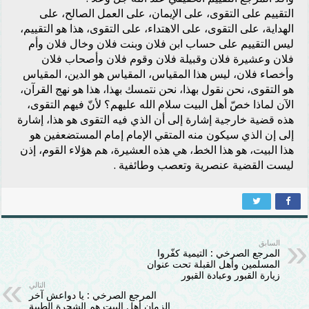
التقييم على التقوى، على الإيمان، على العمل الصالح، على
الهداية، على التقوى، على الاهتداء، على التقوى، هذا هو التقييم،
ليس التقييم على حساب ابن فلان وبنت فلان وخال فلان وأم
فلان وعشيرة فلان وقبيلة فلان وقوم فلان وأصحاب فلان
وأخصاء فلان، ليس هذا المقياس، المقياس هو الدين، المقياس
هو التقوى، نحن نقول بهذا، نحن نتمسك بهذا، هذا هو نهج القرآن،
الآن لماذا خصّ أهل البيت سلام الله عليهم؟ لأنّ فيهم التقوى،
هذه قضية خارجية إشارة إلى أن الذي فيه التقوى هو هذا، إشارة
إلى إن الذي سيكون منه المتقي الإمام إمام المستضعفين هو
هذا البيت، هو هذا الخط، هي هذه العشيرة، هم هؤلاء القوم، إذن
ليست القضية عنصرية وتعصب وطائفية .
السابق
المرجع الصرخي : التيمية كفّروا
المسلمين وأهل القبلة تحت عنوان
زيارة القبور وعبادة القبور
التالي
المرجع الصرخي : يا دواعش آخر
الزمان أهل البيت هم الشجرة الطيبة