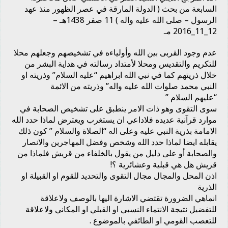
السابعة من بحث ( الدولة المارقة في عصر الظهور منذ عهد
الرسول – صلى الله عليه واله ) 11 صفر 1438هـ –
12_11_2016 مـ
عدم وجود القربى بين الله وأولياءه في تشخيصهم وجعلهم محلا
للتكريم والتقديس ومحلا لأمتداد رسالته في هداية البشر من
خلال ذريتهم كما في نبي الله ابراهيم “عليه السلام” وذريته او
النبي محمد صلوات الله عليه واله” وذريته من الائمة
“عليهم السلام ”
سوى التقوى وهو ذات الامر ينطبق على تشخيص الصحابة في
موارد قرآنية عديده فلاداعي ان يستغرب ويعترض لماذا حدد الله
الامامة بذرية النبي عليه وعلى اله “الصلاة والسلام ” كون ذلك
يقابله ايضا لماذا حدد الله وشخص وفضل المهاجرين والانصار
والصحابة أو على دليل من يقول بالخلفاء من قريش فلماذا من
قريش هل هي قبلية وعشائرية ؟!
اذن المحل والمجال مجال التقوى والتحديد للقوم او القبيلة او
الذرية
انماهي الضرورة تقتضي الاشارة اليها بالوصف ولاعلاقة
للتفضيل نتيجة الانتماء النسبي او القبلي او المكاني ولاعلاقة
للتعصب القومي او الطائفي بالموضوع .