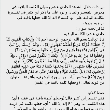
بين ذلك خلال الشاهد الحادي عشر بعنوان الكلمة الباقية في
معرض التفسير والبيان والرد على ما ذكر ابن كثير في تفسيرة
للكلمة الباقية على انها كلمة لا اله الا الله جعلها باقية في
ابراهيم وذريته
فذكر تحت عنوان :
حادي عشر: الكلمة الباقية
قال تعالى: بسم الله الرحمن الرحيم (حم (1) وَالْكِتَابِ الْمُبِينِ (2)
إِنَّا جَعَلْنَاهُ قُرْآَنًا عَرَبِيًّا لَعَلَّكُمْ تَعْقِلُونَ (3) … وَكَمْ أَرْسَلْنَا مِنْ نَبِيٍّ
فِي الْأَوَّلِينَ (6) وَمَا يَأْتِيهِمْ مِنْ نَبِيٍّ إِلَّا كَانُوا بِهِ يَسْتَهْزِئُونَ (7) …
وَجَعَلُوا لَهُ مِنْ عِبَادِهِ جُزْءًا إِنَّ الْإِنْسَانَ لَكَفُورٌ مُبِينٌ (15) … وَإِذْ
قَالَ إِبْرَاهِيمُ لِأَبِيهِ وَقَوْمِهِ إِنَّنِي بَرَاءٌ مِمَّا تَعْبُدُونَ (26) إِلَّا الَّذِي
فَطَرَنِي فَإِنَّهُ سَيَهْدِينِ (27) وَجَعَلَهَا كَلِمَةً بَاقِيَةً فِي عَقِبِهِ لَعَلَّهُمْ
يَرْجِعُونَ (28) بَلْ مَتَّعْتُ هَؤُلَاءِ وَآَبَاءَهُمْ حَتَّى جَاءَهُمُ الْحَقُّ وَرَسُولٌ
مُبِينٌ (29)) مقتبس آيات من سورة الزخرف، وانتزعنا العنوان
من قوله تعالى: (وجعلها كلمة باقية في عقبه)
عندنا كلام:
ففي تفسير ابن كثير قال: (وجعلها كلمة باقية في عقبه ) أي:
هذه الكلمة، … وهي ” لا إله إلا الله ” أي: جعلها دائمة في ذريته
يقتدي به فيها من هداه الله من ذرية إبراهيم عليه السلام، (