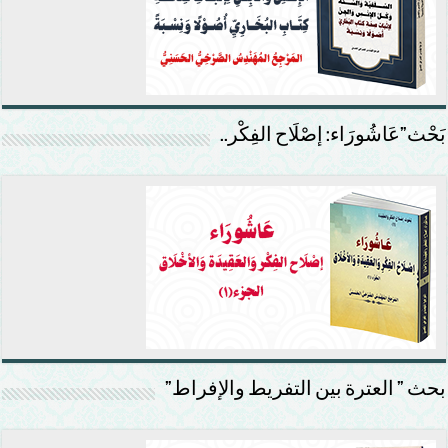
بَحْث”عَاشُورَاء: إصْلَاح الفِكْر..
بحث ” العترة بين التفريط والإفراط”