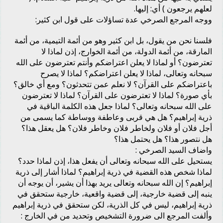
لعلهم يرجعون ) أي: إليها.
ووجه المرجع الصرخي عدة تساؤلات على قول ابن كثير:
فلسنا نحن من يقول، بل ابن كثير وهو من أئمة التيمية، من أئمة
المارقة، من أئمة الدولة، من أئمة الخوارج، إذن لماذا لا
تعترضون؟ أو لماذا لا يعلن اعتراضكم وأنتم تعترضون على الله
سبحانه وتعالى، لماذا لا يعلن اعتراضكم؟ لماذا لا يصرح
باعتراضكم على القرآن؟ لا نعلم عمن تتحدثون؟ ومع أي خالق؟
بأي صورة؟ لماذا لا تعترضون على القرآن؟ لماذا لا تعترضون
على الله سبحانه وتعالى؟ لماذا جعل هذه الكلمة الباقية في
ذرية إبراهيم؟ هل هي قربى وعاطفة ووساطة كما يسمى من
أجل فلان أو فلان ولخاطر فلان وخاطر فلان؟ هل يعقل هذا؟
هل نتصور هذا؟ هل يحتمل هذا؟
واضاف السيد الصرخي :
يستحيل على الله سبحانه وتعالى أن يفعل هذا، إذن لماذا حدد؟
لماذا شخص هذه القضية في ذرية إبراهيم؟ لماذا أشار إلى ذرية
إبراهيم؟ إن الله سبحانه وتعالى يريد بهذا أن يشير، أن يوجه أن
ينبه إلى قضية خارجية، إلى قضية واقعية، خارجية ستحقق في
ذرية إبراهيم، ليس في كل الذرية، لكن ستحقق في ذرية إبراهيم
وألفت المرجع الى ضرورة التشخيص وتحديد من في الخارج :