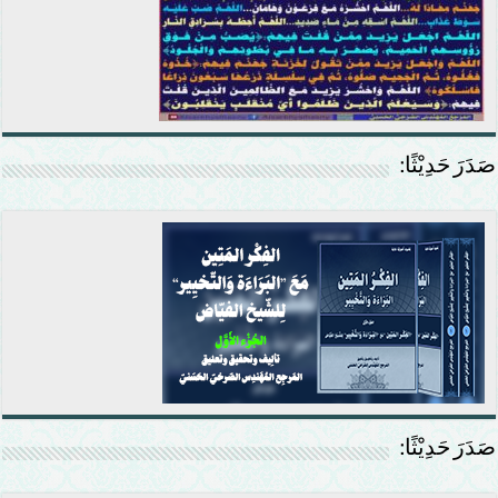
صَدَرَ حَدِيْثًا:
صَدَرَ حَدِيْثًا: