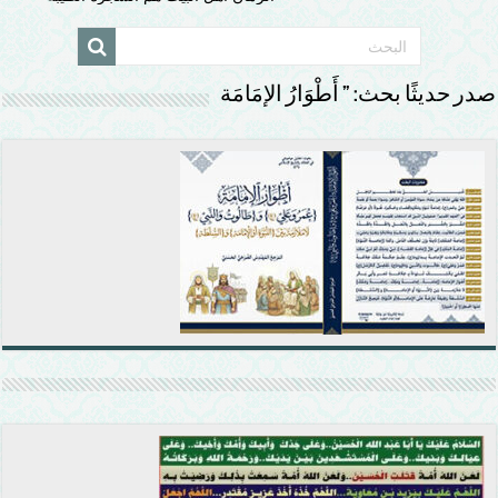
صدر حديثًا بحث: ” أَطْوَارُ الإمَامَة