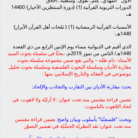
الأول ” المهدي.. عِلْم.. تقوى.. وسطية.. أخلاق ”
الدورات التربوية القرآنية (1) {دورة المنتظرين الأخيار} 14400
هـ،
الأمسيات القرآنية الرمضانية (1) { نَفَحات أهل القرآن الأبرار}
1440هـ-
الذي أقيم في الديوانية مساء يوم الإثنين الرابع من ذي القعدة
1440هـ/ الثامن من تموز 2019م، ،
بحثًا في سلسلة بحوث السيد
الأستاذ- دام ظله – والتي تقع ضمن مجموعة سلسلة بحوث
مقارنة الأديان وسلسلة البحوث الفلسفية وسلسلة بحوث تحليل
موضوعي في العقائد والتاريخ الإسلامي: منها :
بحث: مقارنة الأديان بين التقارب والتجاذب والإلحاد:
تضمن قراءة مقتبس منه تحت عنوان : لا أزليّة ولا لاهوت.. في
اتحاد اللاهوت بالناسوت:
وبحث: “فلسفتُنا” بأسلوب وبيان واضح:
تضمن قراءة مقتبس
منه تحت عنوان: نقد النظريّة الحسِّيّة في تفسير التصوّر