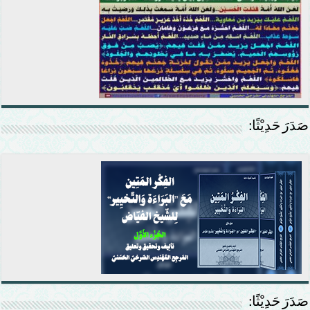
صَدَرَ حَدِيْثًا:
صَدَرَ حَدِيْثًا: