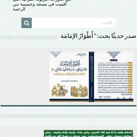
أقيمت في مسجد وحسينية نبي
الرحمة
صدر حديثًا بحث: ” أَطْوَارُ الإمَامَة