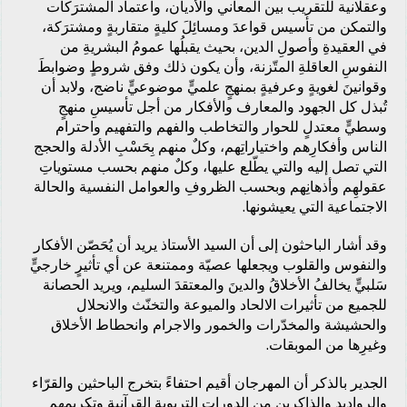
وعقلانية للتقريب بين المعاني والأديان، واعتماد المشترَكات
والتمكن من تأسيس قواعدَ ومسائِلَ كليةٍ متقاربةٍ ومشترَكة،
في العقيدةِ وأصولِ الدين، بحيث يقبلُها عمومُ البشريةِ من
النفوسِ العاقلةِ المتّزنة، وأن يكون ذلك وفق شروطٍ وضوابطَ
وقوانينَ لغويةٍ وعرفيةٍ بمنهجٍ علميٍّ موضوعيٍّ ناضج، ولابد أن
تُبذل كل الجهود والمعارف والأفكار من أجل تأسيسِ منهجٍ
وسطيٍّ معتدلٍ للحوار والتخاطب والفهم والتفهيم واحترام
الناس وأفكارِهم واختياراتِهم، وكلٌ منهم بِحَسْبِ الأدلة والحجج
التي تصل إليه والتي يطّلع عليها، وكلٌ منهم بحسب مستوياتِ
عقولهِم وأذهانِهم وبحسب الظروفِ والعوامل النفسية والحالة
الاجتماعية التي يعيشونها.
وقد أشار الباحثون إلى أن السيد الأستاذ يريد أن يُحَصّن الأفكار
والنفوس والقلوب ويجعلها عصيّة وممتنعة عن أي تأثيرٍ خارجيٍّ
سَلبيٍّ يخالفُ الأخلاقُ والدينَ والمعتقدَ السليم، ويريد الحصانة
للجميع من تأثيرات الالحاد والميوعة والتخنّث والانحلال
والحشيشة والمخدّرات والخمور والاجرام وانحطاط الأخلاق
وغيرِها من الموبقات.
الجدير بالذكر أن المهرجان أقيم احتفاءً بتخرج الباحثين والقرّاء
والرواديد والذاكرين من الدورات التربوية القرآنية وتكريمهم