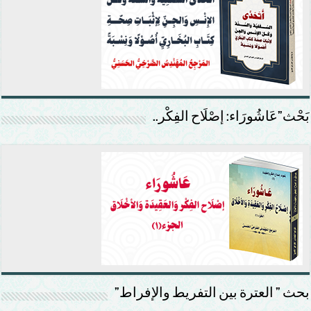
بَحْث”عَاشُورَاء: إصْلَاح الفِكْر..
بحث ” العترة بين التفريط والإفراط”