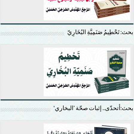
بحث: تَحْطِيمُ صَنَمِيَّةِ البُخَارِيّ
بحث:أتحدّى.. إثبات صحّة ’البخاري‘