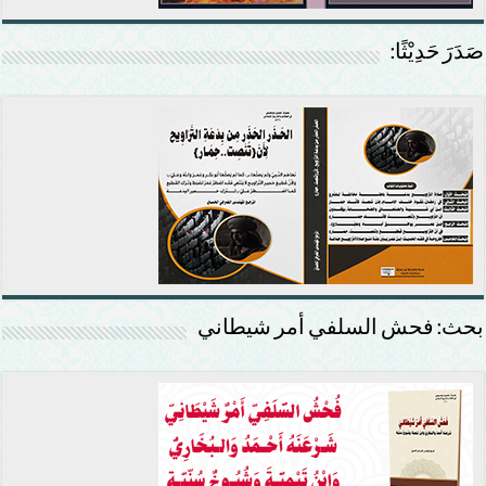
صَدَرَ حَدِيْثًا:
بحث: فحش السلفي أمر شيطاني