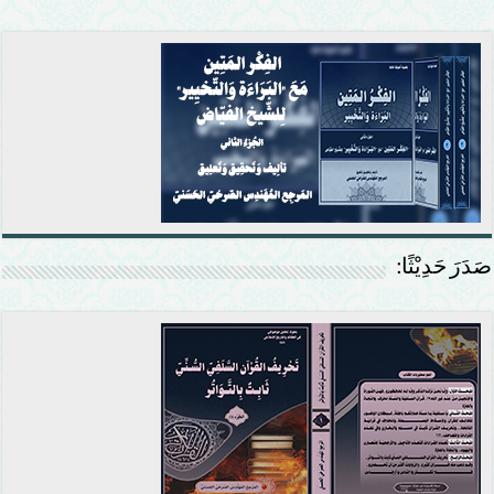
صَدَرَ حَدِيْثًا: