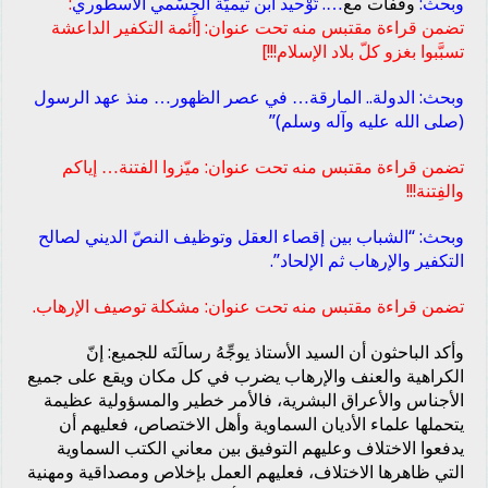
وبحث:
وقَفَات مع
…. تَوْحيد ابن تيميّة الجِسْمي الأسطُوري
:
تضمن قراءة مقتبس منه تحت عنوان: [أئمة التكفير الداعشة
تسبَّبوا بغزو كلّ بلاد الإسلام!!!]
وبحث: الدولة.. المارقة… في عصر الظهور… منذ عهد الرسول
(صلى الله عليه وآله وسلم)”
تضمن قراءة مقتبس منه تحت عنوان: ميّزوا الفتنة… إياكم
والفِتنة!!!
وبحث: “الشباب بين إقصاء العقل وتوظيف النصّ الديني لصالح
التكفير والإرهاب ثم الإلحاد”.
تضمن قراءة مقتبس منه تحت عنوان: مشكلة توصيف الإرهاب.
وأكد الباحثون أن السيد الأستاذ يوجِّهُ رسالَتَه للجميع: إنّ
الكراهية والعنف والإرهاب يضرب في كل مكان ويقع على جميع
الأجناس والأعراق البشرية، فالأمر خطير والمسؤولية عظيمة
يتحملها علماء الأديان السماوية وأهل الاختصاص، فعليهم أن
يدفعوا الاختلاف وعليهم التوفيق بين معاني الكتب السماوية
التي ظاهرها الاختلاف، فعليهم العمل بإخلاص ومصداقية ومهنية