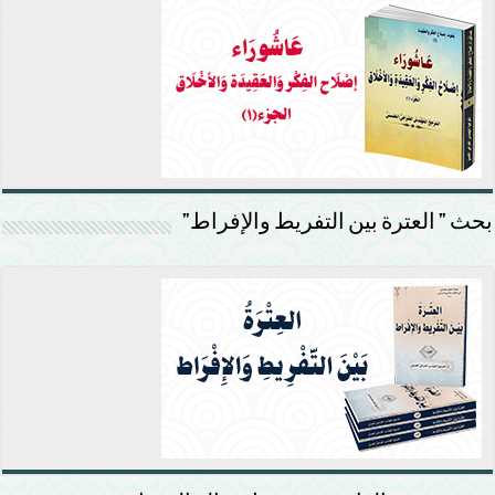
بحث ” العترة بين التفريط والإفراط”