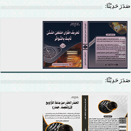
صَدَرَ حَدِيْثًا:
صَدَرَ حَدِيْثًا: