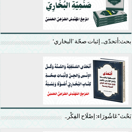
بحث:أتحدّى.. إثبات صحّة ’البخاري‘
بَحْث”عَاشُورَاء: إصْلَاح الفِكْر..