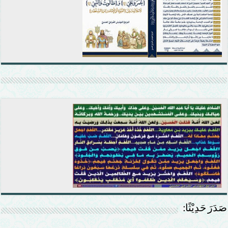
صَدَرَ حَدِيْثًا: