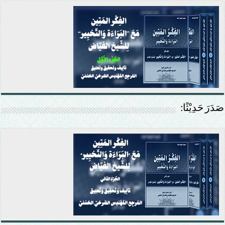
صَدَرَ حَدِيْثًا: