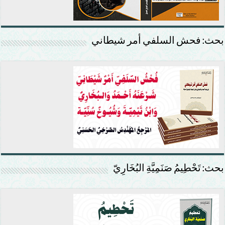
بحث: فحش السلفي أمر شيطاني
بحث: تَحْطِيمُ صَنَمِيَّةِ البُخَارِيّ