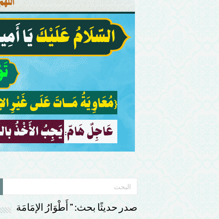
صدر حديثًا بحث: ” أَطْوَارُ الإمَامَة