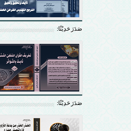
صَدَرَ حَدِيْثًا:
صَدَرَ حَدِيْثًا: