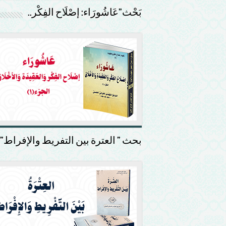
بَحْث”عَاشُورَاء: إصْلَاح الفِكْر..
بحث ” العترة بين التفريط والإفراط”