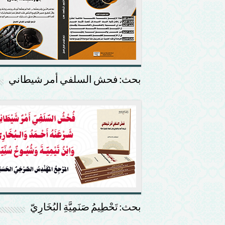
بحث: فحش السلفي أمر شيطاني
بحث: تَحْطِيمُ صَنَمِيَّةِ البُخَارِيّ