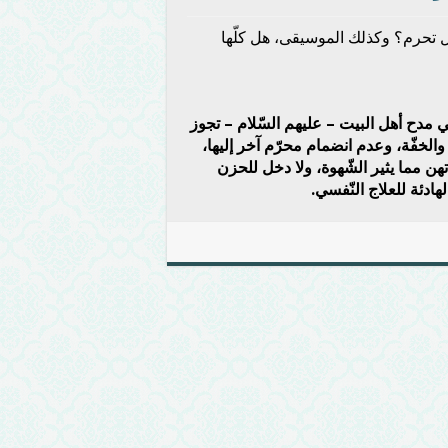
ل تحرم؟ وكذلك الموسيقى، هل كلّها
 في مدح أهل البيت – عليهم السّلام – تجوز
لخفّة، وعدم انضمام محرّم آخر إليها،
هن مما يثير الشّهوة، ولا دخل للحزن
دئة للعلاج النّفسي.