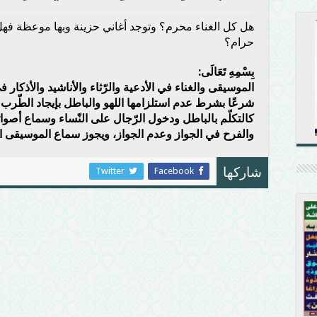
هل كل الغناء محرم؟ وتوجد أغاني حزينة وبها موعظة فه
حرام؟
بِسْمِهِ تَعَالَى:
الموسيقى والغناء في الأدعية والرّثاء والأناشيد والأذكار
شرعًا بشرط عدم استلزامها اللهو والباطل بإيجاد الطّرب وا
كالتكلّم بالباطل ودخول الرّجال على النّساء وسماع أصوات
والفرح في الجواز وعدم الجواز، ويجوز سماع الموسيقى الها
Twitter
Facebook
شاركها