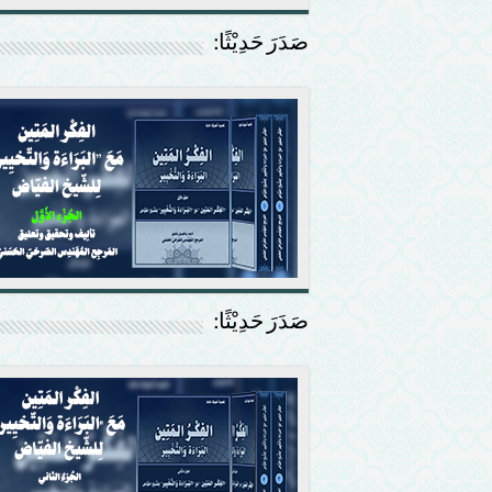
صَدَرَ حَدِيْثًا:
صَدَرَ حَدِيْثًا: