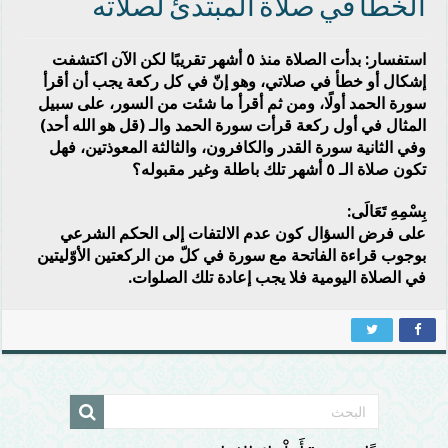
الخطأ في صلاة المبتدئ لصلاته
استفسار: بدأت الصلاة منذ ٥ أشهر تقريبًا لكن الآن اكتشفت
إشكال أو خطأ في صلاتي، وهو إنّ في كل ركعة يجب أن أقرأ
سورة الحمد أولًا، ومن ثم أقرأ ما شئت من السور، على سبيل
المثال في أول ركعة قرأت سورة الحمد والـ (قل هو الله أحد)
وفي الثانية سورة القدر والكافرون، والثالثة المعوذتين، فهل
تكون صلاة الـ ٥ أشهر تلك باطلة وغير مقبوله؟
بِسْمِهِ تَعَالَى:
على فرض السؤال كون عدم الالتفات إلى الحكم الشرعي
بوجوب قراءة الفاتحة مع سورة في كلّ من الركعتين الأوّليتين
في الصلاة اليومية فلا يجب إعادة تلك الصلوات.