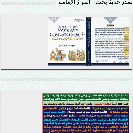
صدر حديثًا بحث: ” أَطْوَارُ الإمَامَة