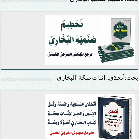
بحث:أتحدّى.. إثبات صحّة ’البخاري‘