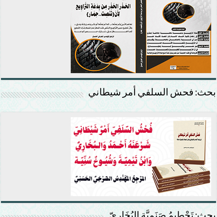
بحث: فحش السلفي أمر شيطاني
بحث: تَحْطِيمُ صَنَمِيَّةِ البُخَارِيّ