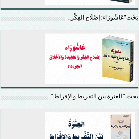
بَحْث”عَاشُورَاء: إصْلَاح الفِكْر..
بحث ” العترة بين التفريط والإفراط”