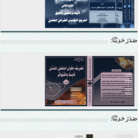
صَدَرَ حَدِيْثًا:
صَدَرَ حَدِيْثًا: