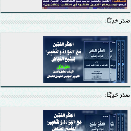
صَدَرَ حَدِيْثًا:
صَدَرَ حَدِيْثًا: