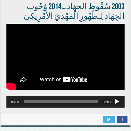
2003 سُقُوط الجِهَاد….2014 وُجُوب
الجِهَادِ لِـظُهُورِ الْمَهْدِيّ الأَمْرِيكِيّ
00:00
00:00