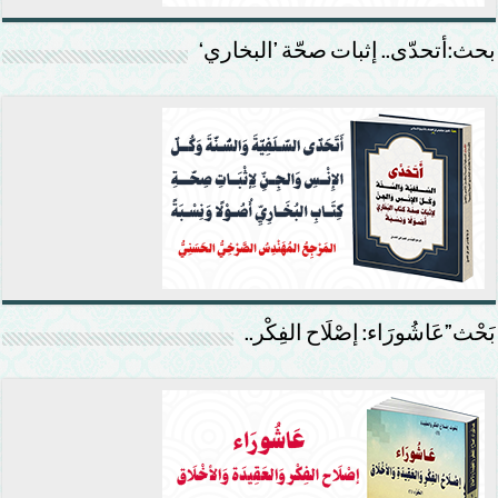
بحث:أتحدّى.. إثبات صحّة ’البخاري‘
بَحْث”عَاشُورَاء: إصْلَاح الفِكْر..