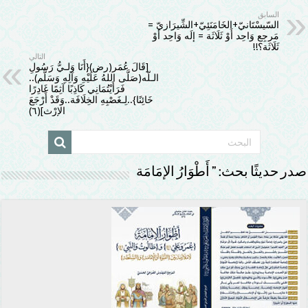
السابق
السّيسْتَانيّ+الخَامَنَئِيّ+الشِّيرَازيّ =
مَرجِع وَاحِد أَوْ ثَلَاثَة = إلَه وَاحِد أوْ
ثَلَاثَة؟!!
التالي
[قَالَ عُمَر(رض){أَنَا وَلـيُّ رَسُولِ
الـلّه(صَلَّى اللهُ عَلَيْهِ وَآلِهِ وَسَلَّم)..
فَرَأَيْتُمَانِي كَاذِبًا آثِمًا غَادِرًا
خَائِنًا}..لِـغَصْبِهِ الخِلَافَة..وَقَدْ أَرْجَعَ
الإِرْث](٦)
صدر حديثًا بحث: ” أَطْوَارُ الإمَامَة