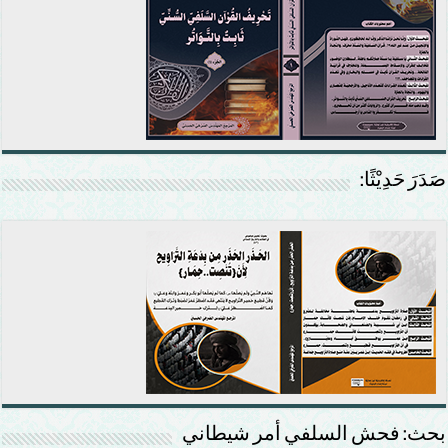
صَدَرَ حَدِيْثًا:
بحث: فحش السلفي أمر شيطاني