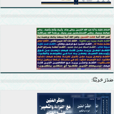
صَدَرَ حَدِيْثًا: