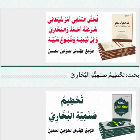
بحث: تَحْطِيمُ صَنَمِيَّةِ البُخَارِيّ