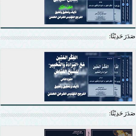
صَدَرَ حَدِيْثًا:
صَدَرَ حَدِيْثًا: