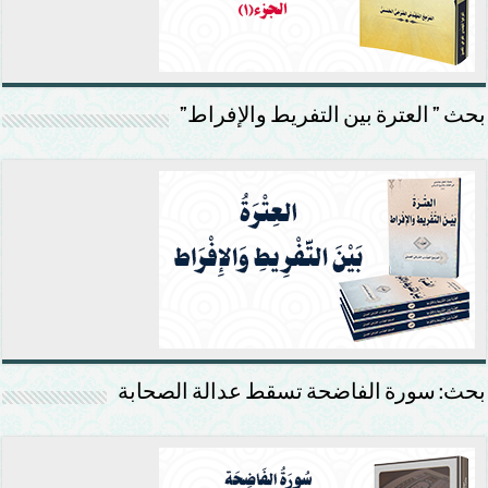
بحث ” العترة بين التفريط والإفراط”
بحث: سورة الفاضحة تسقط عدالة الصحابة