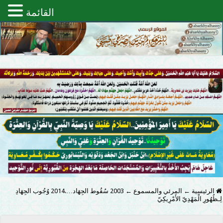
القائمة
الرئيسية
←
المرئي والمسموع
←
2003 سُقُوط الجِهَاد….2014 وُجُوب الجِهَادِ
لِـظُهُورِ الْمَهْدِيّ الأَمْرِيكِيّ