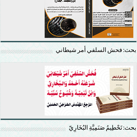
بحث: فحش السلفي أمر شيطاني
بحث: تَحْطِيمُ صَنَمِيَّةِ البُخَارِيّ