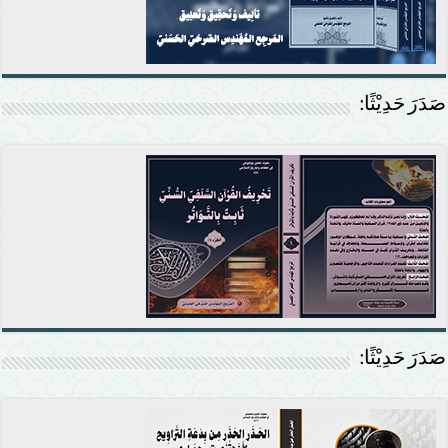
صَدَرَ حَدِيْثًا:
صَدَرَ حَدِيْثًا: