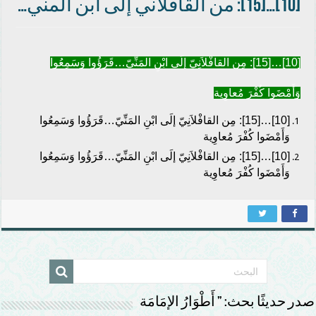
[10]…[15]: من القافلاني إلى ابن المني…
[10]…[15]: مِن القافْلاَنِيّ إلَى ابْنِ المَنِّيّ…قَرَؤُوا وَسَمِعُوا
وَأَمْضَوا كُفْرَ مُعاوِية
[10]…[15]: مِن القافْلاَنِيّ إلَى ابْنِ المَنِّيّ…قَرَؤُوا وَسَمِعُوا
وَأَمْضَوا كُفْرَ مُعاوِية
[10]…[15]: مِن القافْلاَنِيّ إلَى ابْنِ المَنِّيّ…قَرَؤُوا وَسَمِعُوا
وَأَمْضَوا كُفْرَ مُعاوِية
صدر حديثًا بحث: ” أَطْوَارُ الإمَامَة