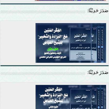
صَدَرَ حَدِيْثًا:
صَدَرَ حَدِيْثًا: