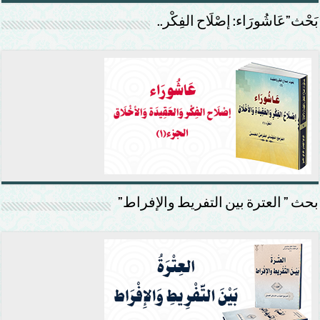
بَحْث”عَاشُورَاء: إصْلَاح الفِكْر..
بحث ” العترة بين التفريط والإفراط”