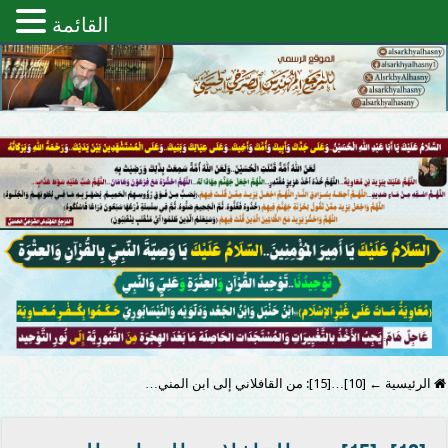
القائمة
الرئيسية
←
[10]…[15]: من القافلاني إلى ابن المني…