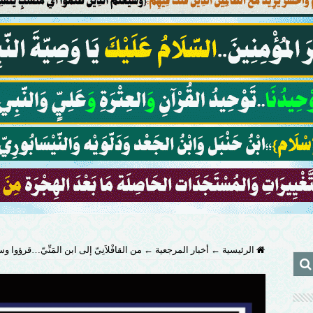
الرئيسية
←
أخبار المرجعية
←
من القافْلاَنِيّ إلى ابن المَنِّيّ…قرؤوا و