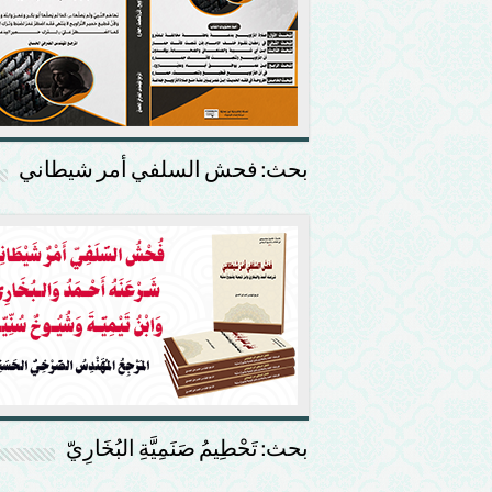
بحث: فحش السلفي أمر شيطاني
بحث: تَحْطِيمُ صَنَمِيَّةِ البُخَارِيّ