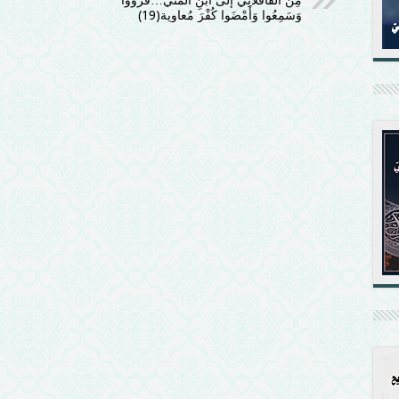
مِن القافْلاَنِيّ إلَى ابْنِ المَنِّيّ…قَرَؤُوا
وَسَمِعُوا وَأَمْضَوا كُفْرَ مُعاوِية(19)