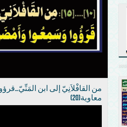
من القافْلاَنِيّ إلى ابن المَنِّيّ…
معاوية(20)