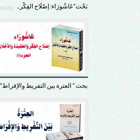
بَحْث”عَاشُورَاء: إصْلَاح الفِكْر..
بحث ” العترة بين التفريط والإفراط”