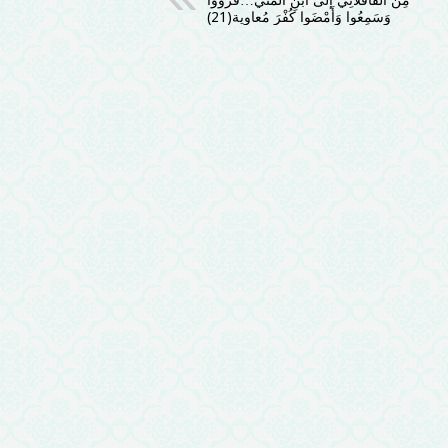
مِن القافْلاَنِيّ إلَى ابْنِ المَنِّيّ…قَرَؤُوا
وَسَمِعُوا وَأَمْضَوا كُفْرَ مُعاوِية(21)