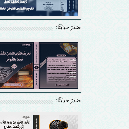
صَدَرَ حَدِيْثًا:
صَدَرَ حَدِيْثًا: