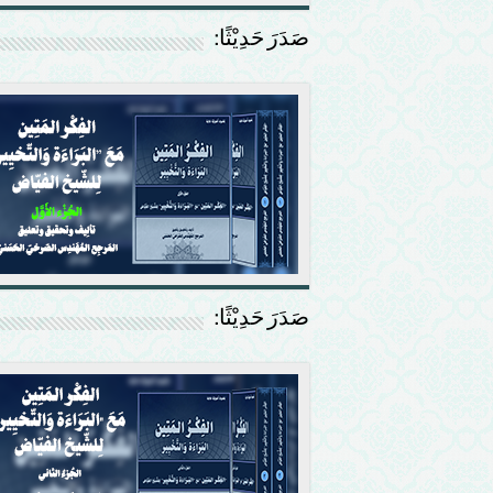
صَدَرَ حَدِيْثًا:
صَدَرَ حَدِيْثًا: