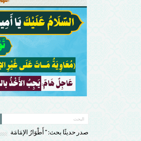
صدر حديثًا بحث: ” أَطْوَارُ الإمَامَة