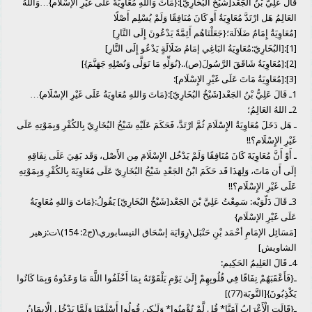
قَالَ عَلِيُّ بْنُ الجَعْد[شَيْخُ البُخَارِيّ]:{مَاتَ وَاللهِ مُعَاوِيَةُ عَلَى غَيْرِ الإسْلَام}…وَاللهُ
العَالِمُ هَل ارْتَدَّ مُعَاوِيَةُ أَو كَانَ مُنَافِقًا وَلَمْ يُسْلِم أَصْلًا
[مُعَاوِيَةُ إِمَامُ ضَلَالَة؛{جَعَلْنَاهُم أَئِمَّةً يَدْعُونَ إِلَى النَّارِ]
[1]:[البُخَارِيّ:مُعَاوِيَةُ البَاغِي إمَامُ ضَلَالَةٍ يَدْعُو إِلَى النَّارِ]
[2]:[مُعَاوِيَةُ شَاقَقَ الرَّسُولَ(ص)..{نُوَلِّهِ مَا تَوَلَّى وَنُصْلِهِ جَهَنَّمَ}]
[3]:[مُعَاوِيَةُ مَاتَ عَلَى غَيْرِ الإِسْلَام]:
1ـ قَالَ عَلِيُّ بْنُ الجَعْد[شَيْخُ البُخَارِيّ]:{مَاتَ وَاللهِ مُعَاوِيَةُ عَلَى غَيْرِ الإسْلَام}…
2ـ اللهُ العَالِمُ؛
ـ هَل دَخَلَ مُعَاوِيَةُ الإِسْلَامَ ثُمَّ ارْتَدَّ، فَحَكَمَ عَلَيْهِ شَيْخُ البُخَارِيّ بِالكُفْرِ وَبِمَوْتِهِ عَلَى
غَيْرِ الإِسْلَام؟!!
ـ أَوْ أَنَّ مُعَاوِيَةَ كَانَ مُنَافِقًا وَلَمْ يَدْخُل الإِسْلَامَ مِن الأَصْل، وَقَد بَقِيَ عَلَى نِفَاقِهِ
إلَى أَن مَاتَ، وَلِهَذَا قَد حَكَمَ ابْنُ الجَعْدِ شَيْخُ البُخَارِيّ عَلَى مُعَاوِيَةَ بِالكُفْرِ وَبِمَوْتِهِ
عَلَى غَيْرِ الإِسْلَام؟!!
3ـ قَالَ دَلّوَيْه: سَمِعْتُ عَلِيَّ بْنَ الجَعْد[شَيْخُ البُخَارِيّ] يَقُولُ:{مَاتَ وَاللهِ مُعَاوِيَةُ
عَلَى غَيْرِ الإسْلَام}
[مَسَائِل الإمَامِ أحْمَد بْنِ حَنْبَل\رِوَايَة إسْحَاق النيسابوري\(ج2: 154)\ت:زهير
الشاويش]
4ـ قَالَ العَلِيمُ الحَكِيم:
ـ{فَأَعْقَبَهُمْ نِفَاقًا فِي قُلُوبِهِمْ إِلَىٰ يَوْمِ يَلْقَوْنَهُ بِمَا أَخْلَفُوا اللَّهَ مَا وَعَدُوهُ وَبِمَا كَانُوا
يَكْذِبُونَ}[التَّوبَة(77)]
ـ{قَالَتِ الْأَعْرَابُ آمَنَّا* قُل لَّمْ تُؤْمِنُوا* وَلَـٰكِن قُولُوا أَسْلَمْنَا وَلَمَّا يَدْخُلِ الْإِيمَانُ