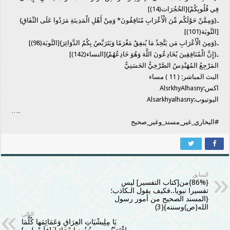
فِي قُلُوبِكُمْ}[الحُجُرَات(14)]
ـ{وَمِمَّنْ حَوْلَكُم مِّنَ الْأَعْرَابِ مُنَافِقُونَ* وَمِنْ أَهْلِ الْمَدِينَةِ مَرَدُوا عَلَى النِّفَاقِ}
[التَّوبَة(101)]
ـ{وَمِنَ الْأَعْرَابِ مَن يَتَّخِذُ مَا يُنفِقُ مَغْرَمًا وَيَتَرَبَّصُ بِكُمُ الدَّوَائِرَ}[التَّوبَة(98)]
ـ{إِنَّ الْمُنَافِقِينَ يُخَادِعُونَ اللَّهَ وَهُوَ خَادِعُهُمْ}[النساء(142)]
المَرْجِعُ المُهَنْدِسُ الصَّرْخِيُّ الحَسَنِيُّ
البث المباشر: ( 11 ) مساء
اكس:AlsrkhyAlhasny
اليوتيوب:Alsarkhyalhasny
….
#البخاري_غير_مسند_وغير_صحيح
السابق
{86%}من[كتاب التفسير] ليس
تفسيرا نبويا..فكيف يقول الـكاذب؛
{المسند الصحيح من أمور رسول
الله(ص)وسننه}(3)
التالي
يَا مِلِيشْيَاتِ العِرَاقِ وَعَمَائِمَها كُلَّمَا