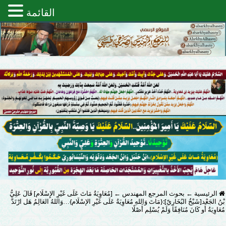
القائمة
الرئيسية
←
بحوث المرجع المهندس
←
[مُعَاوِيَةُ مَاتَ عَلَى غَيْرِ الإِسْلَام] قَالَ عَلِيُّ
بْنُ الجَعْد[شَيْخُ البُخَارِيّ]:{مَاتَ وَاللهِ مُعَاوِيَةُ عَلَى غَيْرِ الإسْلَام}…وَاللهُ العَالِمُ هَل ارْتَدَّ
مُعَاوِيَةُ أَو كَانَ مُنَافِقًا وَلَمْ يُسْلِم أَصْلًا