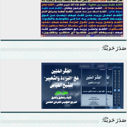
صَدَرَ حَدِيْثًا:
صَدَرَ حَدِيْثًا: