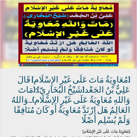
[مُعَاوِيَةُ مَاتَ عَلَى غَيْرِ الإِسْلَام] قَالَ
عَلِيُّ بْنُ الجَعْد[شَيْخُ البُخَارِيّ]:{مَاتَ
وَاللهِ مُعَاوِيَةُ عَلَى غَيْرِ الإسْلَام}…وَاللهُ
العَالِمُ هَل ارْتَدَّ مُعَاوِيَةُ أَو كَانَ مُنَافِقًا
وَلَمْ يُسْلِم أَصْلًا
[مُعَاوِيَةُ مَاتَ عَلَى غَيْرِ الإِسْلَام]