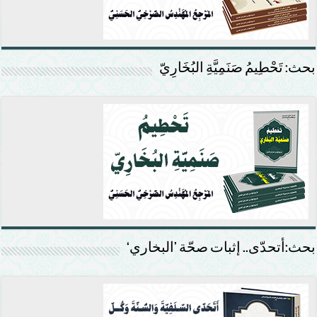
بحث: تَحْطِيمُ صَنَمِيَّةِ البُخَارِيّ
بحث:أتحدّى.. إثبات صحّة ’البخاري‘