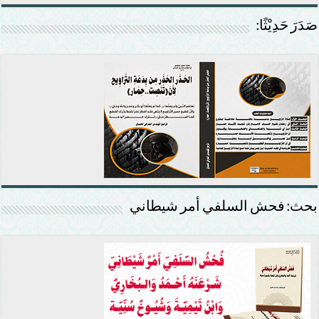
صَدَرَ حَدِيْثًا:
بحث: فحش السلفي أمر شيطاني