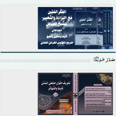
صَدَرَ حَدِيْثًا: