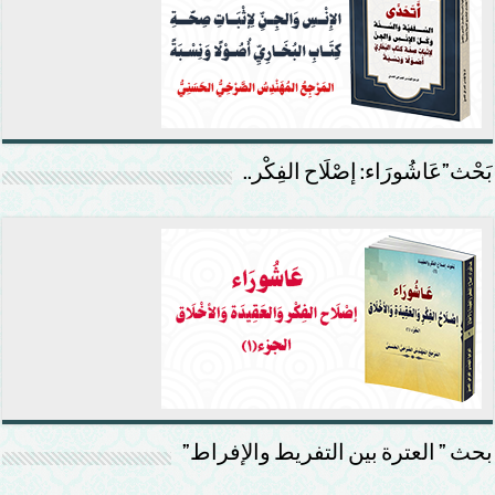
بَحْث”عَاشُورَاء: إصْلَاح الفِكْر..
بحث ” العترة بين التفريط والإفراط”