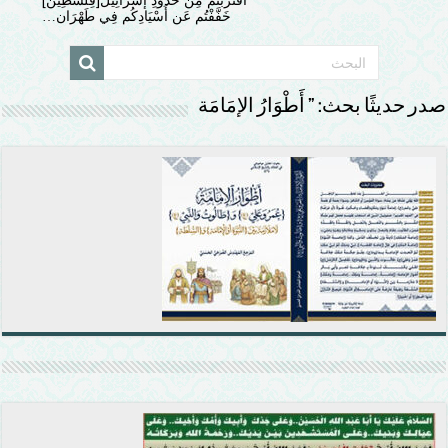
اقْتَرَبْتُم مِن حُدُودِ إسْرَائِيلَ[فِلَسْطِين]
خَفَّفْتُم عَن أَسْيَادِكُم فِي طَهْرَان…
صدر حديثًا بحث: ” أَطْوَارُ الإمَامَة