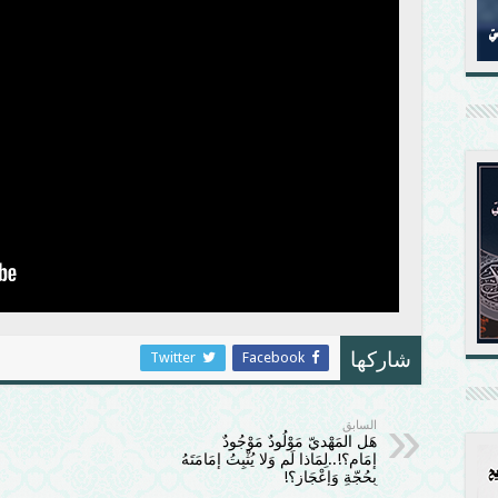
Twitter
Facebook
شاركها
السابق
هَل المَهْديّ مَوْلُودٌ مَوْجُودٌ
إمَام؟!..لِمَاذا لَم وَلا يُثْبِتُ إمَامَتَهُ
بِحُجّةٍ وَإعْجَاز؟!