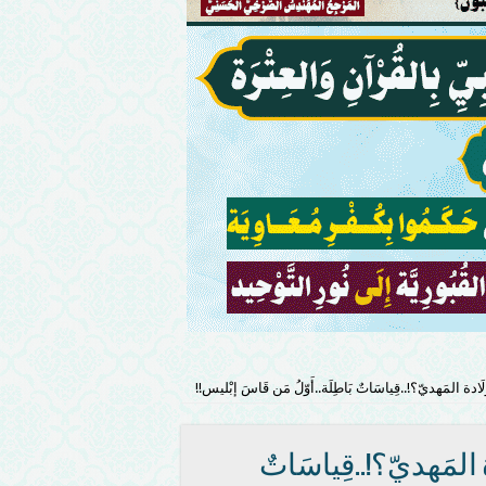
لَادة المَهديّ؟!..قِياسَاتٌ بَاطِلَة..أَوّلُ مَن قَاسَ إبْليس!!
ة المَهديّ؟!..قِياسَاتٌ