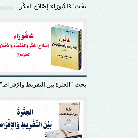
بَحْث”عَاشُورَاء: إصْلَاح الفِكْر..
بحث ” العترة بين التفريط والإفراط”