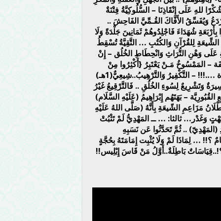
ًا للهِ عَلَى إنْقَاذِنَا – السُّلُوكِيَّةُ فِتْنَةٌ
رْدَعُ وَيُفَسِّقُ الأَفَّاكَ القُـمِّيَّ الفَاحِشَ ..
 بِأَرْبَعَةِ شُهَدَاءَ فَاجْلِدُوهُمْ ثَمَانِينَ جَلْدَةً وَلَا
ِ الشِّيعَةِ لِلقُرْآنِ وَالكُتُبِ … التَّقِيَّةُ تُسْقِطُ
ِيَةِ عَلَى وَهْنِ التُّرَاثِ وَانْحِطَاطِ الخُلُق – إِنْ
فَة – المَمْسُوخُ مَـنْ يَعْتَبِرُ {أَكْثِرُوا مِنْ
سَبّهِم وَالقَوْلِ فِيهِم وَالوَقِيعَةِ وَبَاهِتُوهُم} مِنَ الدِّينِ وَالعَقِيدَة ….!!! – التَّكْفِيرُ وَالتَّرْهِيبُ..شِيعِيٌّ(1هـ)
ا مِن سَبّهِم..} سِيرَةٌ وَتَشْرِيعٌ لِسُوءِ الخُلُقِ .. فَالتَّرْقِيعُ غَيْرُ
يعِ القُبُورِيَّة – بَهَتَهُم إِبْرَاهِيمُ (عَلَيْهِ السَّلَام)
لَانُ مَزَاعِمِ الشّيعَةِ بِأَنَّهُ (صَلَّى اللهُ عَلَيْهِ
بَهْتٍ وَغَدْر… ثالثا: … ــ المَهْدِيُّ لَمْ تَثْبُتْ
ِ (المَهْدِيّ) .. ثُمَّ تَحَدَّثُوا عَن نَسَبِهِ
ٌ ؟!! … لِمَاذَا لَمْ وَلَا يُثْبِت إِمَامَتَهُ بِحُجَّةٍ
..قِيَاسَاتٌ بَاطِلَةٌ..أَوَّلُ مَنْ قَاسَ إِبْلِيس!!