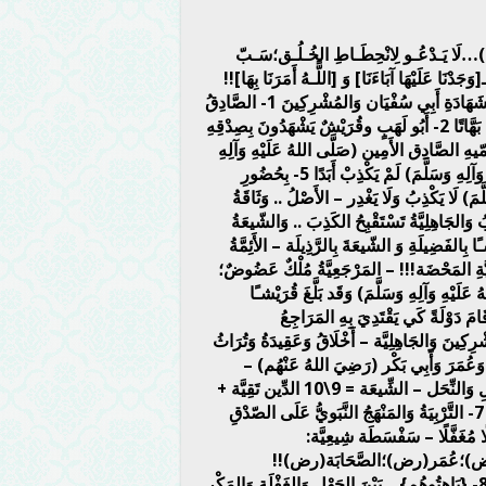
َمَ)…لَا يَـدْعُـو لِانْحِطَـاطِ الخُـلُـق؛سَـبّ
ْنَا عَلَيْهَا آبَاءَنَا] وَ [اللًّـهُ أَمَرَنَا بِهَا]!!
ثَانِيًا: صَّادِقٌ أمِينٌ(صَلَّى اللهُ عَلَيْهِ وَآلِهِ وَسَلَّمَ) مُنْذُ الصِّبَا.. بِشَهَادَةِ أَبِي سُفْيَان وَالمُشْرِكِينَ 1- الصَّادِقُ
الأَمِينُ (صَلَّى اللهُ عَلَيْهِ وَآلِهِ وَسَلَّمَ) لَيْسَ قُبُورِيًّا كَذَّابًا خَائِنًا بَهَّاتًا 2- أَبُو لَهَبٍ وقُرَيْشٌ يَشْهَدُونَ بِصِدْقِهِ
 مُنْذُ صِبَاهُ كُنَّا نُسَمّيهِ الصَّادِق الأَمِين (صَلَّى اللهُ عَلَيْهِ وَآلِهِ
وَسَلَّمَ) 4- الوَلِيدُ وَ قُرَيْشٌ شَهِدُوا عَلَى أنَّهُ (صَلَّى اللهُ عَلَيْهِ وَآلِهِ وَسَلَّمَ) لَمْ يَكْذِبْ أَبَدًا 5- بِحُضُورِ
َّمَ) لَا يَكْذِبُ وَلَا يَغْدِر – الأَصْلُ .. وَثَاقَةُ
َاهِلِيَّةُ تَسْتَقْبِحُ الكَذِبَ .. وَالشّيعَةُ
ـًا بِالفَضِيلَةِ وَ الشّيعَةَ بِالرَّذِيلَة – الأَئِمَّةُ
يَّةِ المَحْضَة!!! – المَرْجَعِيَّةُ مُلْكٌ عَضُوضٌ؛
لَيْهِ وَآلِهِ وَسَلَّمَ) وَقَد بَلَّغَ قُرَيْشـًا
َ دَوْلَةً كَي يَقْتَدِيَ بِهِ المَرَاجِعُ
اقِ المُشْرِكِينَ وَالجَاهِلِيَّة – أَخْلَاقُ وَعَقِيدَةُ وَتُرَاثُ
 وَعُمَرَ وَأَبِي بَكْر (رَضِيَ اللهُ عَنْهُم) –
عَجَائِبُ وَغَرَائِبُ شِيعِيَّة.. لَا تَجِدُهَا فِي بَاقِي المَذَاهِبِ وَالمِلَلِ وَالنِّحَل – الشِّيعَة = 9\10 الدِّين تَقِيَّة +
القُرْآن مُحَرَّف + الكُتُب غَيْر صَحِيحَة + إِمَامَة عَاطِلَة + … 7- التَّرْبِيَةُ وَالمَنْهَجُ النَّبَويُّ عَلَى الصّدْقِ
لًا مُغَفَّلًا – سَفْسَطَة شِيعِيَّة:
(رض)؛عُمَر(رض)؛الصَّحَابَة(رض)!!
النَّبِيّ(صَلَّى اللهُ عَلَيْهِ وَآلِهِ وَسَلَّمَ) يُوجِبُ الكَذِبَ وَالبَهْتَ!! 8- {بَاهِتُوهُم} .. بَيْنَ الجَهْلِ وَالغَفْلَةِ وَالمَكْرِ