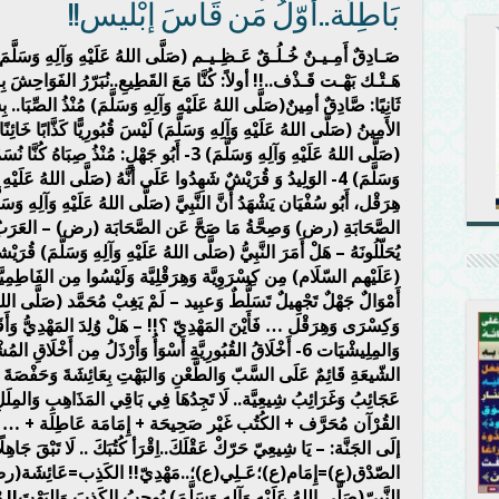
بَاطِلَة..أَوّلُ مَن قَاسَ إبْليس!!
صَـادِقٌ أَمِـيـنٌ خُـلُـقٌ عَـظِـيـم (صَلَّى اللهُ عَلَيْهِ وَآلِهِ وَسَلّ
هَـتْـك بَهْـت قَـذْف..!! أولاً: كُنَّا مَعَ القَطِيعِ..نُبَرّرُ الفَوَاحِشَ بِـ[وَجَد
(صَلَّى اللهُ عَلَيْهِ وَآلِهِ وَسَلَّمَ) 3- أَبُو جَهْلٍ:
هِرَقْل، أَبُو سُفْيَان يَشْهَدُ أَنَّ النَّبِيَّ (صَلَّى اللهُ عَلَيْهِ وَآلِهِ وَسَل
الصَّحَابَةِ (رض) وَصِحَّةُ مَا صَحَّ عَن الصَّحَابَة (رض) – العَرَبُ وَالج
يُحَلّلُونَهُ – هَلْ أَمَرَ النَّبِيُّ (صَلَّى اللهُ عَلَيْهِ وَآلِهِ وَسَلَّمَ) قُرَيْش
(عَلَيْهم السّلَام) مِن كِسْرَوِيَّة وَهِرَقْلِيَّة وَلَيْسُوا مِن الفَاطِمِ
أَمْوَالٌ جَهْلٌ تَجْهِيلٌ تَسَلُّطٌ وَعبِيد – لَمْ يَغِبْ مُحَمَّد (صَلَّى اللهُ عَ
وَكِسْرَى وَهِرَقْل … فَأَيْنَ المَهْدِيّ ؟!! – هَلْ وُلِدَ المَهْدِيُّ وَأَقَام
وَالمِلِيشْيَات 6- أَخْلَاقُ القُبُورِيَّةِ أَسْوَأُ وَأَرْذَلُ مِن أَخْلَ
الشّيعَةِ قَائِمٌ عَلَى السَّبّ وَالطَّعْنِ وَالبَهْتِ بِعَائِشَةَ وَحَفْصَةَ
إلَى الجَنَّة: – يَا شِيعِيّ حَرّكْ عَقْلَكَ..اِقْرَأ كُتُبَكَ .. لَا تَبْقَ جَاهِ
الصّدْق(ع)=إِمَام(ع)؛عَـلِي(ع)؛..مَهْدِيّ!! الكَذِب=عَائِشَة