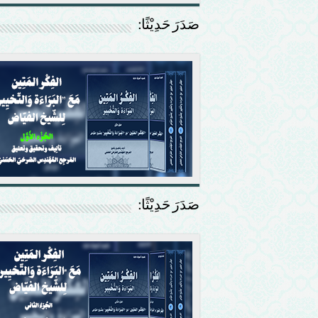
صَدَرَ حَدِيْثًا:
صَدَرَ حَدِيْثًا: