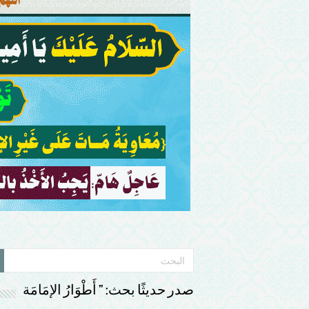
صدر حديثًا بحث: ” أَطْوَارُ الإمَامَة