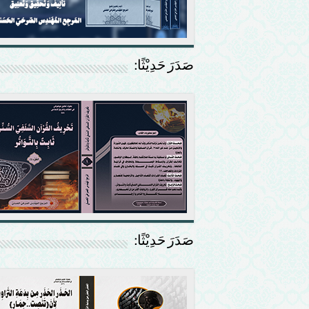
صَدَرَ حَدِيْثًا:
صَدَرَ حَدِيْثًا: