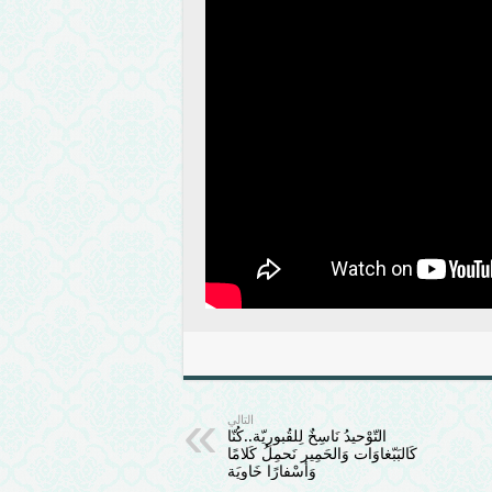
التالي
التّوْحيدُ نَاسِخٌ لِلقُبورِيّة..كُنّا
كَالبَبّغاوَات وَالحَمِير نَحمِلُ كَلامًا
وَأسْفارًا خَاوِيَة