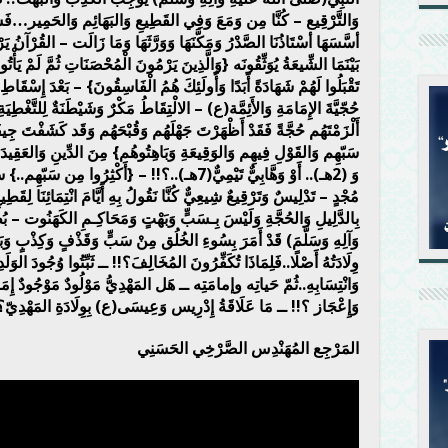
وَالتَّرْقِيع – كُنَّا مِن وَمَعَ وَفِي القَطِيعِ وَالبَهَائِم وَالحَمِير…فَشُكْر
أسَّسَهَا أسْتَاذُنَا الصَّدْرُ وَمَكَّنَهَا وَوَرَّثَهَا وَمَا زَالَت – القُرْآنُ يَ
بَيْنَمَا الشِّيعَةُ يُوَثِّقُونَه {وَالَّذِينَ يَرْمُونَ الْمُحْصَنَاتِ ثُمَّ لَمْ يَأْتُوا
تَقْبَلُوا لَهُمْ شَهَادَةً أَبَدًا وَأُولَئِكَ هُمُ الْفَاسِقُونَ} – بَعْدَ إِسْقَاط
حُجّيَّةَ الإِمَامَةِ وَالأَئِمَّة(ع) – الالْتِقَاطُ مَكْرٌ وَشَيْطَنَةٌ لِلتَّغْط
أَلْزَمْتَهُم حُجَّةً فَقَدْ أَظْهَرْتَ جَهْلَهُم وَقُبْحَهُم وَقَد كَشَفْتَ جِي
وَ (2هـ).. أَوْ وَهَّابِيٌّ تَيْمِيٌّ(7هـ)..؟!! – {أَكْثِرُو
مُجْدٍ – تَدْلِيسٌ وَتَرْقِيعٌ شِيعِيٌّ كُنَّا نَقُولُ بِهِ أَيَّامَ انْتِمَائِنَا لِقَطِ
بِالدَّلِيلِ وَالحُجَّةِ وَلَيْسَ بِـسَبٍّ وَبَهْتٍ وَمَحَاكِـمِ الكَهَنُوت – بُطْ
وَآلِهِ وَسَلَّمَ) قَدْ أَمَرَ بِسُوءِ الخُلُق مِنْ سَبٍّ وَقَذْفٍ وَكِذْبٍ وَ
وِلَادَتُهُ أَصْلًا..فَلِمَاذَا تُكَفِّرُونَ المُخَالِفَ؟!! ــ ثَبِّتُوا وُجُودَ الوَلَد
وَانْتِسَابِهِ..ثُمّ حَياتِه وإمامَتِه ــ هَل المَهْدِيُّ مَوْلُودٌ مَوْجُودٌ إِمَام
وَإِعْجَاز ؟!! ــ مَا عَلَاقَةُ إِدْرِيس وَعِيسَى(ع) بِوِلَادَةِ المَهْدِيّ؟!
المَرْجِع المُهَنْدِس الصَّرْخِي الحَسَنِي