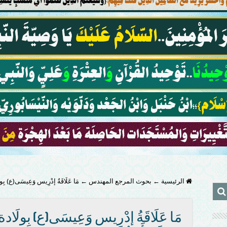
الرئيسية
←
بحوث المرجع المهندس
←
مَا عَلَاقَةُ إدْرِيس وَعِيسَى(ع) بِو
مَا عَلَاقَةُ إدْرِيس وَعِيسَى(ع) بِولَاد