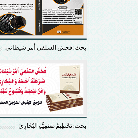
بحث: فحش السلفي أمر شيطاني
بحث: تَحْطِيمُ صَنَمِيَّةِ البُخَارِيّ