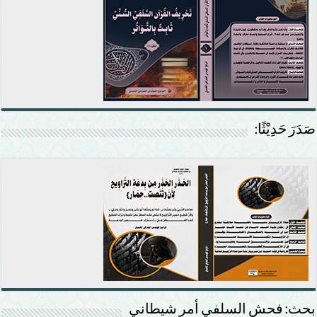
صَدَرَ حَدِيْثًا:
بحث: فحش السلفي أمر شيطاني