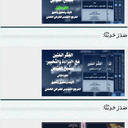
صَدَرَ حَدِيْثًا:
صَدَرَ حَدِيْثًا: