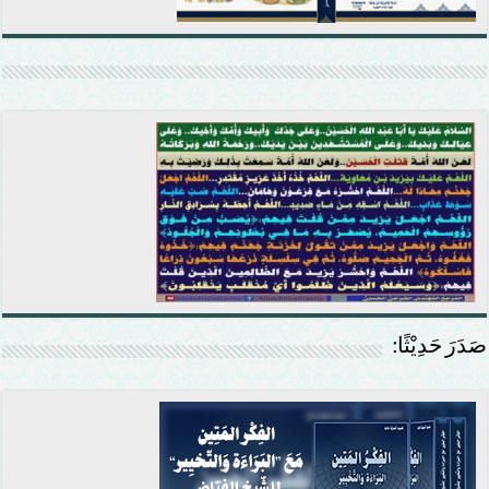
صَدَرَ حَدِيْثًا: