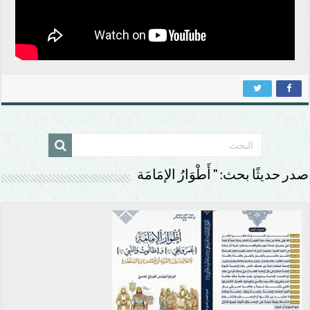
صدر حديثًا بحث: ” أَطْوَارُ الإمَامَة