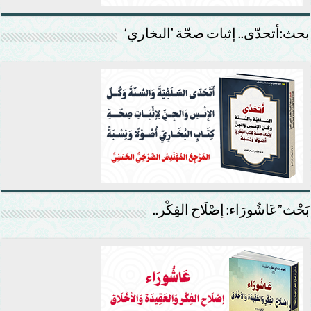
بحث:أتحدّى.. إثبات صحّة ’البخاري‘
بَحْث”عَاشُورَاء: إصْلَاح الفِكْر..