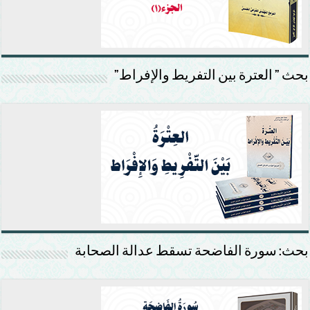
بحث ” العترة بين التفريط والإفراط”
بحث: سورة الفاضحة تسقط عدالة الصحابة