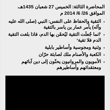
المحاضرة
الثا
لث
ة
:
الخميس
7
2
شعبان
1435
هـ،
الموافق
26
/
6/ 2014
م
التقية والحفاظ على النفس
:
النبي
(
صلى الله عليه
وآله
)
يأمر عمار بن ياسر بالتقية
’
انما ج
عل
ت التقية لي
حق
ن بها الدم، فاذا بلغت التقية
الدم فلا تقية‘
وثنية ومجوسية وأساطير بابلية
الكعبة والأصنام ملك لصابئة حرّان
الأمويون والمروانيون يحنّون إلى دين آبائهم
ومعتقداتهم وأساطيرهم