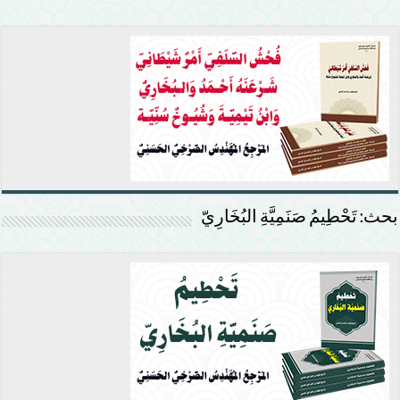
بحث: تَحْطِيمُ صَنَمِيَّةِ البُخَارِيّ