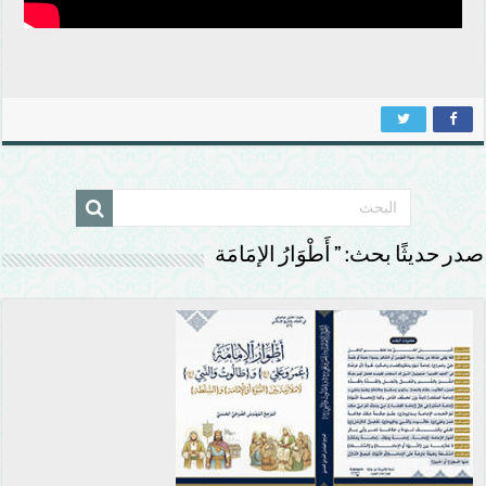
صدر حديثًا بحث: ” أَطْوَارُ الإمَامَة