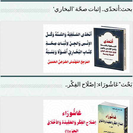
بحث:أتحدّى.. إثبات صحّة ’البخاري‘
بَحْث”عَاشُورَاء: إصْلَاح الفِكْر..