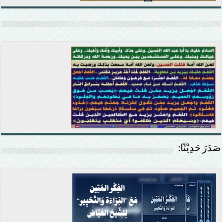
صَدَرَ حَدِيْثًا: