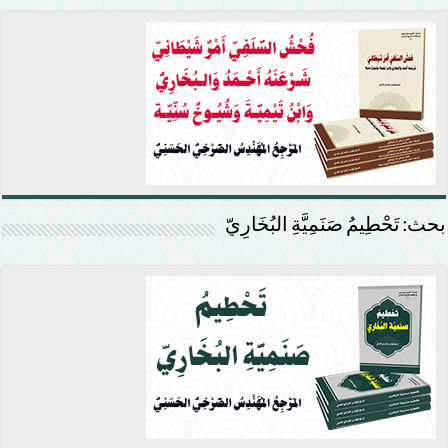
بحث: تَحْطِيمُ صَنَمِيَّةِ البُخَارِيّ