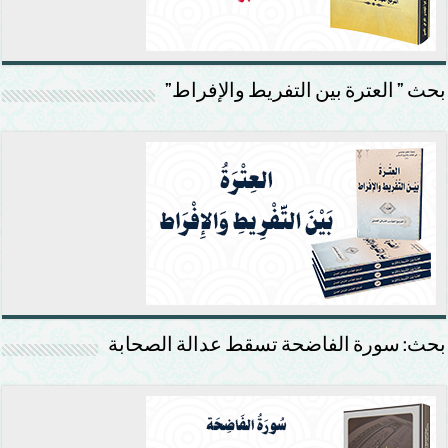
بحث ” العترة بين التفريط والإفراط”
بحث: سورة الفاضحة تسقط عدالة الصحابة