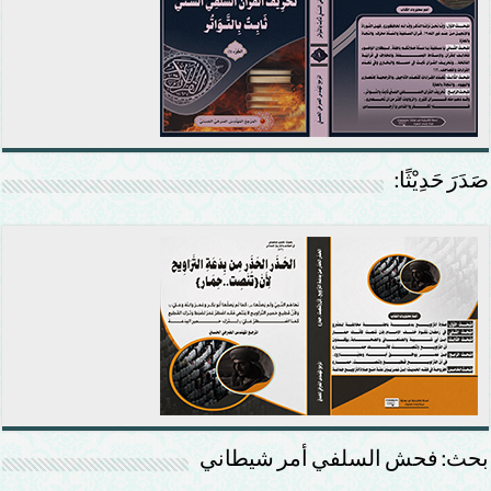
صَدَرَ حَدِيْثًا:
بحث: فحش السلفي أمر شيطاني