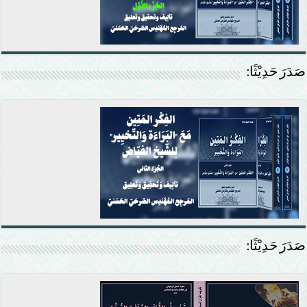
صَدَرَ حَدِيْثًا:
صَدَرَ حَدِيْثًا: