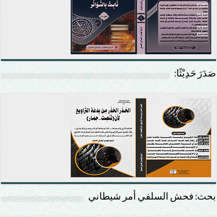
صَدَرَ حَدِيْثًا:
بحث: فحش السلفي أمر شيطاني