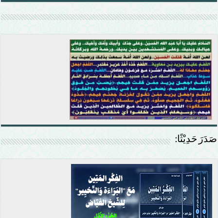
صَدَرَ حَدِيْثًا: