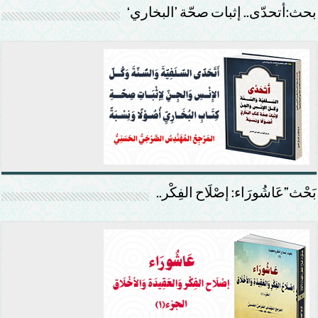
بحث:أتحدّى.. إثبات صحّة ’البخاري‘
بَحْث”عَاشُورَاء: إصْلَاح الفِكْر..