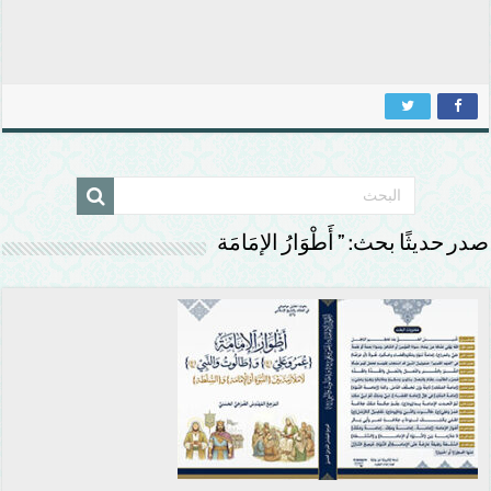
صدر حديثًا بحث: ” أَطْوَارُ الإمَامَة