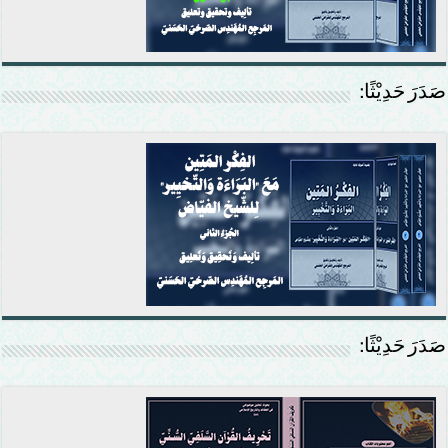
صَدَرَ حَدِيْثًا:
صَدَرَ حَدِيْثًا: