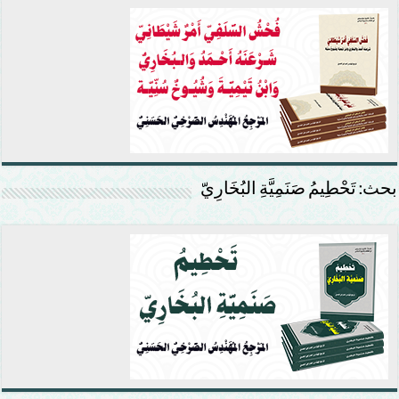
بحث: تَحْطِيمُ صَنَمِيَّةِ البُخَارِيّ