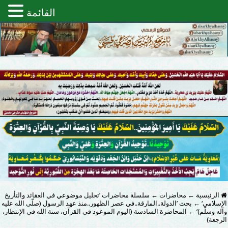
القائمة
الرئيسية
←
محاضرات
←
سلسلة محاضرات ’تحليل موضوعي في العقائد والتأريخ
الإسلامي‘
←
بحث ’الدولة..المارقة..في عصر الظهور..منذ عهد الرسول (صلّى الله عليه
وآله وسلّم)‘
←
المحاضرة السادسة (اليوم الموعود في القرآن، سنة الله في الإنتظار،
الرجعة)