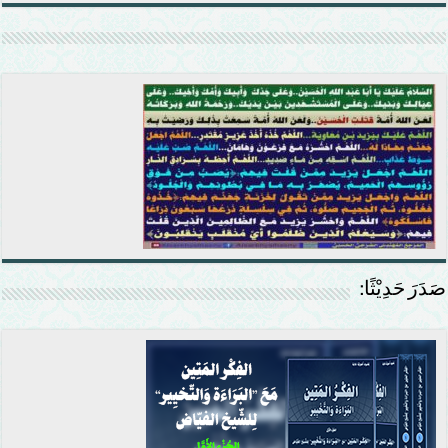
صَدَرَ حَدِيْثًا: