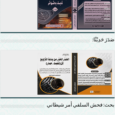
صَدَرَ حَدِيْثًا:
بحث: فحش السلفي أمر شيطاني