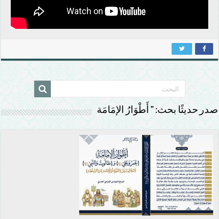
صدر حديثًا بحث: ” أَطْوَارُ الإمَامَة