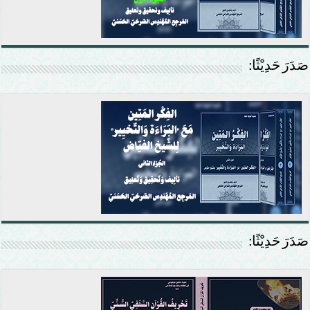
صَدَرَ حَدِيْثًا:
صَدَرَ حَدِيْثًا: