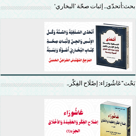
بحث:أتحدّى.. إثبات صحّة ’البخاري‘
بَحْث”عَاشُورَاء: إصْلَاح الفِكْر..