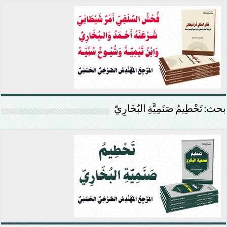
بحث: تَحْطِيمُ صَنَمِيَّةِ البُخَارِيّ