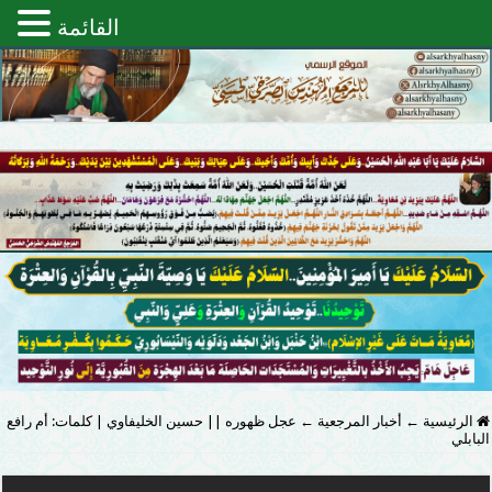
القائمة
الرئيسية
←
أخبار المرجعية
←
عجل ظهوره || حسين الخليفاوي | كلمات: أم رافع
البابلي