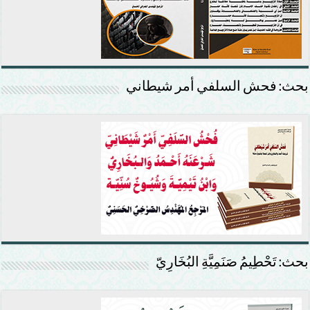
بحث: فحش السلفي أمر شيطاني
بحث: تَحْطِيمُ صَنَمِيَّةِ البُخَارِيّ