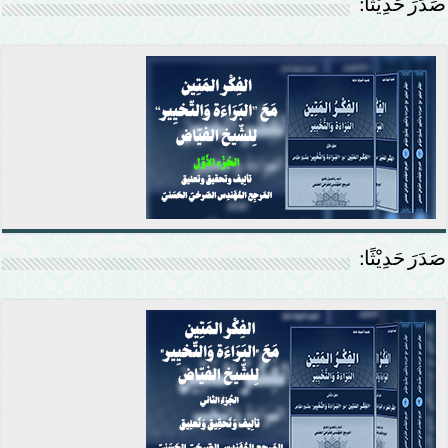
صَدَرَ حَدِيْثًا:
صَدَرَ حَدِيْثًا: