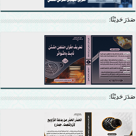
صَدَرَ حَدِيْثًا:
صَدَرَ حَدِيْثًا: