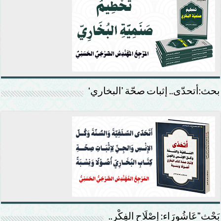
بحث:أتحدّى.. إثبات صحّة ’البخاري‘
بَحْث”عَاشُورَاء: إصْلَاح الفِكْر..