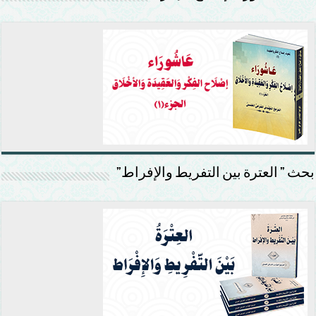
بحث ” العترة بين التفريط والإفراط”