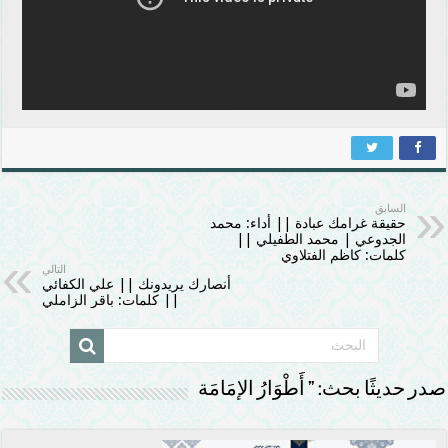
السابق
حقيقة غرامك عبادة || أداء: محمد
الجدوعي | محمد الطفيلي ||
كلمات: كاظم الفتلاوي
التالي
أنصارك يريدونك || علي الكفائي
|| كلمات: باقر الزاملي
صدر حديثًا بحث: ” أَطْوَارُ الإمَامَة