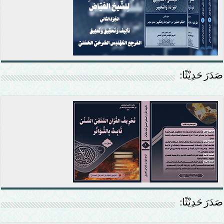
صَدَرَ حَدِيْثًا:
صَدَرَ حَدِيْثًا: