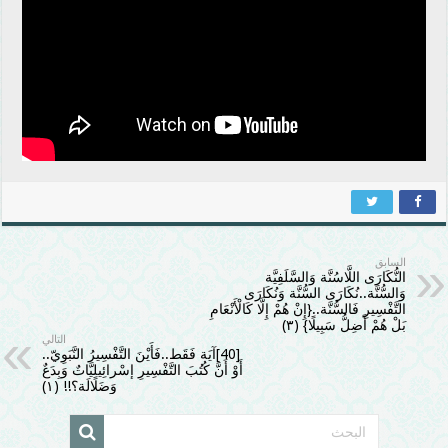
السابق
النُّكَارَى اللَّاسُنَّة وَالسَّلَفِيَّة
وَالسُّنَّة..نُكَارَى السُّنَّة وَنُكَارَى
التَّفْسِيرِ فَالسُّنَّة..{إِنْ هُمْ إِلَّا كَالْأَنْعَامِ
بَلْ هُمْ أَضِلُّ سَبِيلًا} (۳)
التالي
[40]آيَة فَقَط..فَأَيْنَ التَّفْسِيرُ النَّبَوِيّ..
أَوْ أَنَّ كُتُبَ التَّفْسِيرِ إسْرائِيلِيَّاتٌ وَبِدَعٌ
وَضَلَالَة؟!! (۱)