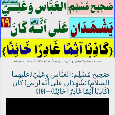
صحيح مسلم-العباس وعلي-يشهدان-أنه-كان-كاذبا-آثما-غادرا-خائنا
صَحِيح مُسْلِم: العَبَّاس وعَلِيّ (عليهما
السلام) يَشْهَدَان علَى أنّه (رض) كان
{كَاذِبًا آثِمًا غَادِرًا خَائِنًا} – (19)