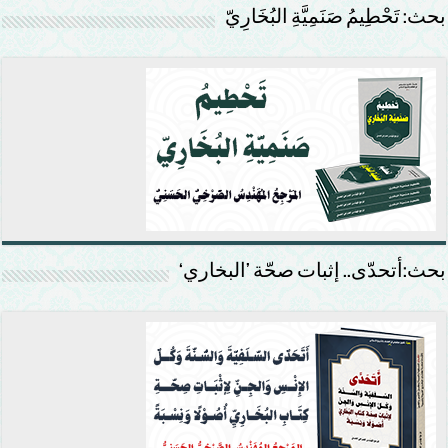
بحث: تَحْطِيمُ صَنَمِيَّةِ البُخَارِيّ
بحث:أتحدّى.. إثبات صحّة ’البخاري‘