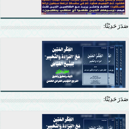
صَدَرَ حَدِيْثًا:
صَدَرَ حَدِيْثًا: