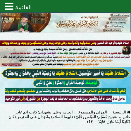
القائمة
الرئيسية
←
المرئي والمسموع
←
العباس وعلي يشهدان: كاذب آثم غادر
خائن
←
صَحِيح مُسْلِم: العَبَّاس وعَلِيّ (عليهما السلام) يَشْهَدَان علَى أنّه (رض) كان
{كَاذِبًا آثِمًا غَادِرًا خَائِنًا} – (19)