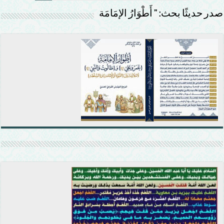
صدر حديثًا بحث: ” أَطْوَارُ الإمَامَة