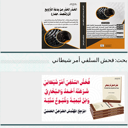
بحث: فحش السلفي أمر شيطاني