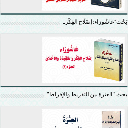
بَحْث”عَاشُورَاء: إصْلَاح الفِكْر..
بحث ” العترة بين التفريط والإفراط”