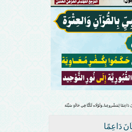
 لِمَشْروعِنا..وَلَوْلَاه لَكُنَّا فِي حَالَةٍ سَيِّئَة
 دَاعِمًا