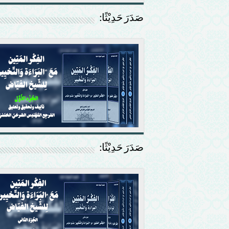
صَدَرَ حَدِيْثًا:
صَدَرَ حَدِيْثًا: