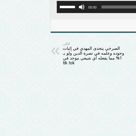
00:00
التالي
الصرخي يتحدى المهدي في إثبات
وجوده وعلمه في نصرة الدين ولو بـ
1% مما يفعله أي شيعي موحد في
tik tok