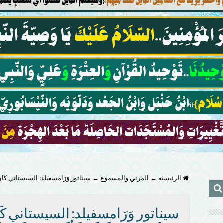
الرئيسية
←
المرئي والمسموع
←
سيناتور وَرَامسفيلد: السيستاني كَانَ دَاعِمًا
سيناتور وَرَامسفيلد: السيستاني كَانَ