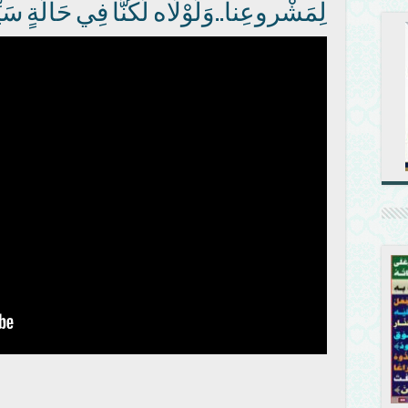
لِمَشْروعِنا..وَلَوْلَاه لَكُنَّا فِي حَالَةٍ سَيّ