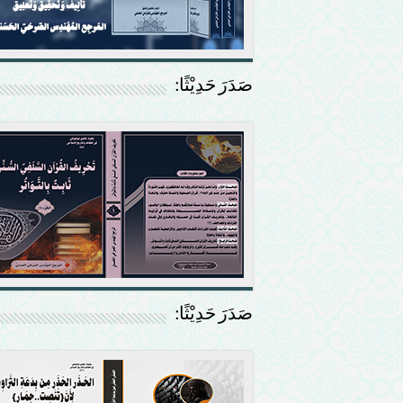
صَدَرَ حَدِيْثًا:
صَدَرَ حَدِيْثًا: