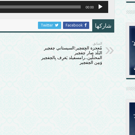
00:00
Twitter
Facebook
شاركها
السابق
مُعجزة الچِفچير:السيستاني چفچير
البَلَد صار چفچير
المحتلّين..رامسفيلد يَغرِف بِالچفچير
وَمِن الچفچير