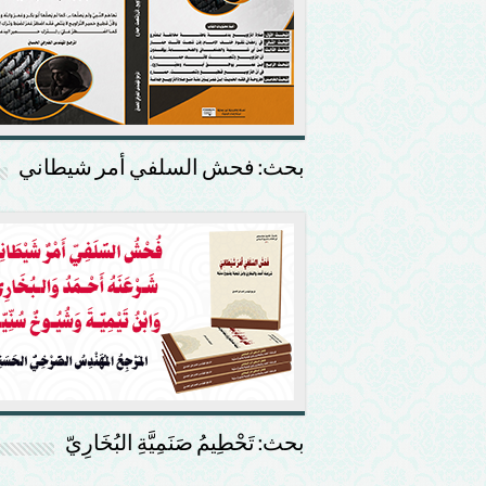
بحث: فحش السلفي أمر شيطاني
بحث: تَحْطِيمُ صَنَمِيَّةِ البُخَارِيّ