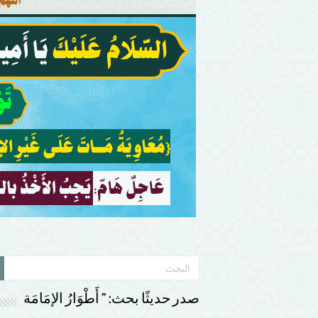
صدر حديثًا بحث: ” أَطْوَارُ الإمَامَة