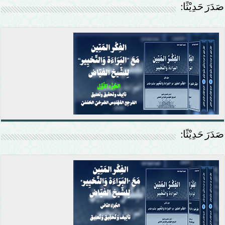
صَدَرَ حَدِيْثًا:
صَدَرَ حَدِيْثًا: