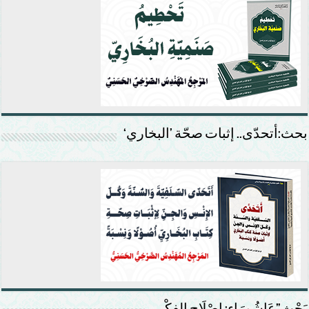
بحث:أتحدّى.. إثبات صحّة ’البخاري‘