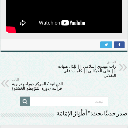
السابق
راب مهدوي إسلامي || للِذل هيهات
|| علي الخيكاني|| كلمات:علي
البغلاني
التالي
الديوانية / المركز دورات تربوية
قرآنية {دورة الْمَوْعِظَةِ الْحَسَنَةِ}
صدر حديثًا بحث: ” أَطْوَارُ الإمَامَة