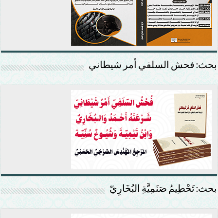
بحث: فحش السلفي أمر شيطاني
بحث: تَحْطِيمُ صَنَمِيَّةِ البُخَارِيّ