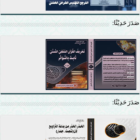
صَدَرَ حَدِيْثًا:
صَدَرَ حَدِيْثًا: