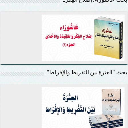
بَحْث”عَاشُورَاء: إصْلَاح الفِكْر..
بحث ” العترة بين التفريط والإفراط”