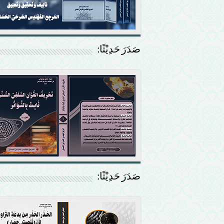
صَدَرَ حَدِيْثًا:
صَدَرَ حَدِيْثًا: