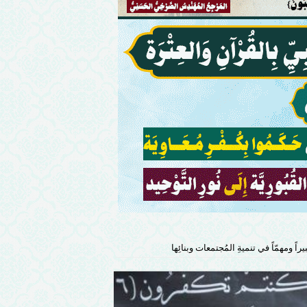
ً ومهمّاً في تنميةِ المُجتمعات وبنائِها