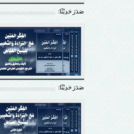
صَدَرَ حَدِيْثًا:
صَدَرَ حَدِيْثًا: