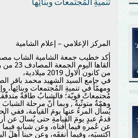
تنميةِ المُجتمعات وبنائِها
المركز الإعلامي – إعلام الشامية
أكد خطيب جمعة الشامية الشاب مص
من كانون الاول 2019 ميلادية،
في جامع السيد الشهيد محمد باقر الصدر، 
ومهمّاً في تنميةِ المُجتمعات وبنائِها، و
مُجتمعاتٌ قويّة؛ فالشبابُ طاقةٌ متدفّقةٌ
وهمّةٌ متوثّبةٌ , وبما أنّ مرحلة الشب
يُسأل المرءُ عنها يومَ القيامة، ففي ال
قدمُ عبدٍ يومَ القيامةِ حتى يُسالَ عن أر
عن عُمرهِ فيما أفناه، وعن شبابهِ فيما 
اكتسبَه، وفيما أنفقَه، وعن حبِنا أهلَ ال