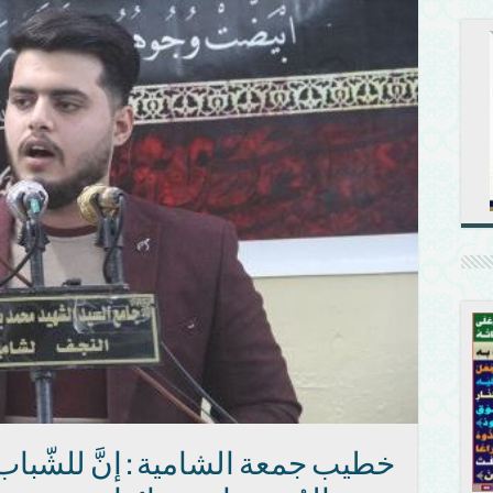
خطيب جمعة الشامية : إنَّ للشّباب دو