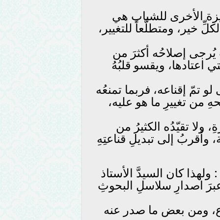
يزة الأخرى للشباب هي
ِّ خير، ومتطلّعاً للتغيير،
 يُرجى إصلاحُه أكثرَ من
تي اعتادها، ويقسو قلبُهُ
لو تمّ إقناعه، فربما تمنعُه
حهِ من تغييرِ ما هو عليه،
 ولا تقيّدُه الكثيرُ من
، وأقربُ إلى تبديلِ قناعتِهِ
هذا كان السيدَّ الأستاذ
رَ اصدارِ سلاسلِ البحوثِ
ياع، ومن بعض ما صدر عنه