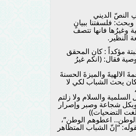
ِ النصّ الديني
– وبحث: فلسفتنا ببيانٍ
ة وغيرُها فانها تتصف
ة النظير.
 مؤكداً : كان المحقق
ية فقال: (انكم غيرُ
ةَ الالهيةَ والميزةَ الحسنةَ
 فكان يحث الشباب لكي لا
يل السلمية والسلام ولا زلتم
 وبكل شجاعة وصبر وإصرار
لغت التضحيات))
 الوطن.. اعطوهم الوطن”،
ه: “إنّ الشباب المتظاهر