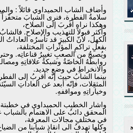
وأضاف الشاب الحميداوي قائلاً : والم
سلامةُ الفطرة، فنرى الشبابَ متحفّزاً لكل
وهكذا نراه أقربَ إلى الصلاح،
وأكثر قبولاً للتهذيب والإصلاح. فالشابُ
الكهل، لأنّ الكبيرَ قد تأسرُه العاداتُ ال
بفعلِ تراكمِ المؤثّراتِ المختلفة،
ويُصبحُ من الصعبِ تغييرُ قناعاتِه. وحتى 
روابطُهُ الخاصّةُ وشبكةُ علاقاتِهِ ومصال
والانخراطِ في وضعِ جديد.
بينما الشابُ حيث إنّه أقربُ إلى الفطرةِ،
المثقِلات، فإنّه أبعد عن العاداتِ السيّئة
وخياراتِهِ ومواقفهِ.
واشار الخطيب الحميداوي في خطبتة : ول
المحقق دائبُ على الاهتمام بالشباب عب
في مختلفِ مجالات المعرفة،
وكلها تهدفُ الى انقاذِ شبابنا من الض