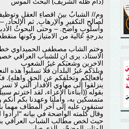
(دام ظله الشريف) البحثُ الموس
وم// الشبابُ بينَ اقصاءِ العقلِ وتوظيف
لصالحِ التكفيرِ والإرهابِ, ثم الإلحاد. 
وأسلُوبٍ واضح. – وحتى البحوثُ الأدبي
بدرجةٍ عالية من الامتياز وكونها منقطع
وختم الشاب مصطفى الحميداوي خطبتة
الاستاذ، يرى ان للشباب العراقي خصوص
الاخرين وشعبَكم غيرُ الشعوبِ
وبلدَكم غيرُ البلدان فلا تسلبوا هذه النعم
بأفعالِكم وتخلفِكم عن الحقِ واهلهِ).
ينزلقوا الى مهاوي الاقدار التي لا تسر،
بقوله ((أبناءنا الأعزاء، لقد اخترتم سب
متمسكين به، وأملنا وعهدنا بكم أنكم
ستبقون عليه إلى آخر المطاف مهما ب
وقال كلمته الواضحة في بيانه “ارادوا
حيث لخص مطالب الشباب العراقي بقول
المثابر المضحّي الذي صار