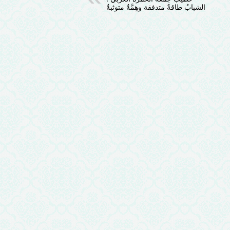
الشبابُ طاقةٌ متدفقة وهِمَّةٌ متوثبةٌ