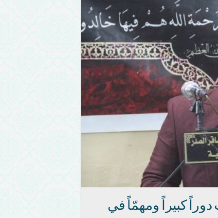
راً كبيراً ومهمّاً في