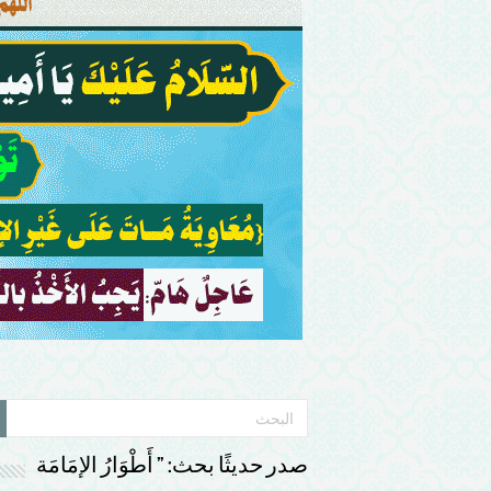
صدر حديثًا بحث: ” أَطْوَارُ الإمَامَة