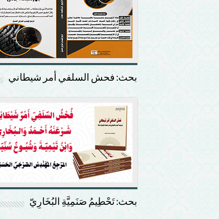
بحث: فحش السلفي أمر شيطاني
بحث: تَحْطِيمُ صَنَمِيَّةِ البُخَارِيّ