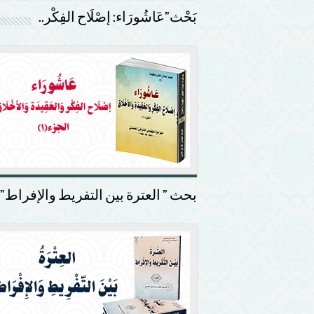
بَحْث”عَاشُورَاء: إصْلَاح الفِكْر..
بحث ” العترة بين التفريط والإفراط”