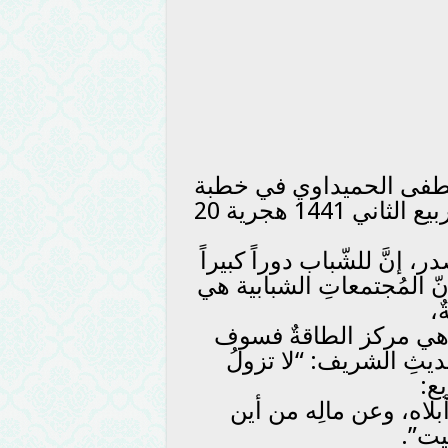
طفى الحميداوي في خطبة
ألقاها اليوم الجمعة المصادف 23 من ربيع الثاني 1441 هجرية 20
إنَّ للشّباب دوراً كبيراً
إنّ المُجتمعاتِ الشبابية هي
،
ابَ هي مركز الطاقةٌ فسوف
حديثِ الشريف: “لا تزولُ
بع:
أبلاه، وعن مالِه من أين
بيت”.