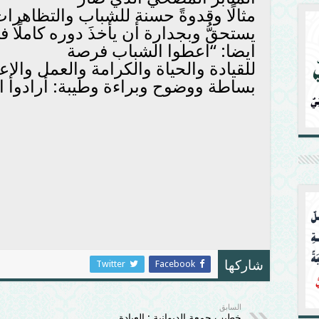
مثالًا وقدوةً حسنة للشباب والتظاهرا
يستحقُّ وبجدارة أن يأخذَ دوره كاملًا 
ايضا: “اعطوا الشباب فرصة
للقيادة والحياة والكرامة والعمل والإع
بساطة ووضوح وبراءة وطيبة: أرادوا 
Twitter
Facebook
شاركها
السابق
خطيب جمعة الديوانية : العبادة