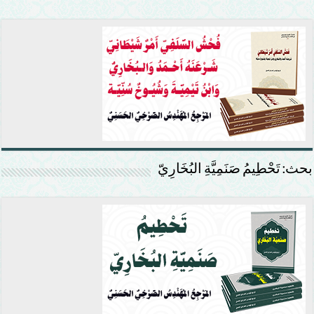
بحث: تَحْطِيمُ صَنَمِيَّةِ البُخَارِيّ