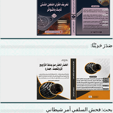
صَدَرَ حَدِيْثًا:
بحث: فحش السلفي أمر شيطاني