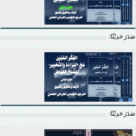
صَدَرَ حَدِيْثًا:
صَدَرَ حَدِيْثًا: