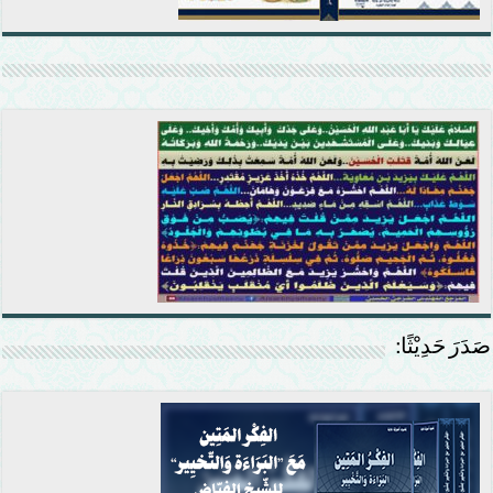
صَدَرَ حَدِيْثًا: