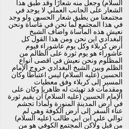
السلام) وجعل منه شعارًا وقد طبق هذا
الشعار على الجانب العملي لا يوجد في
مجتمعنا من يطبق شعار الحسين ولو وجد
في هذا المجتمع لما نحن في مَأْساة ونحن
نعيش هذه المأساة واضاف الشيخ
البغدادي اين نحن ومن هذا القول كل
أرض كربلاء وكل يوم عاشوراء فيوم
عاشوراء هو يوم ثورة على الظالم من
المظلوم ونحن نعيش في اقصى انواع
الظلم وبين الشيخ البغدادي خروج الإمام
الحسين (عليه السلام) ليس اعتباطًا وكان
المسير إلى كربلاء وفق معطيات
ومقدمات قد تهيئت له ظاهريا وكان على
الإمام الحسين (عليه السلام) أن يقيم ثورة
في أرض المدينة المنورة ولماذا تجشم
عناء السفر إلى أرض الكوفة وهي لم
توالي علي ابن ابي طالب (عليه السلام)
من قبل ولاكن المجتمع الكوفي هو من