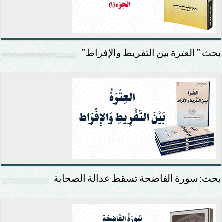
بحث ” العترة بين التفريط والإفراط”
بحث: سورة الفاضحة تسقط عدالة الصحابة