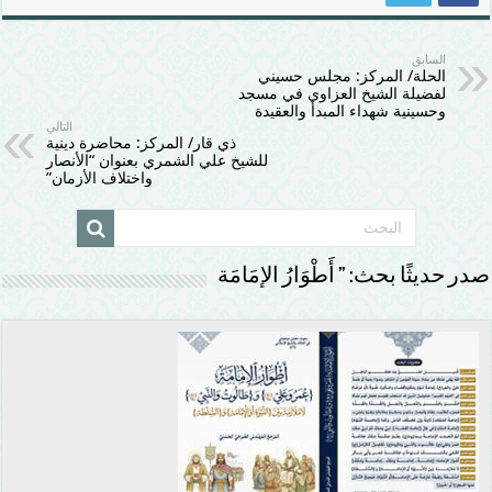
السابق
الحلة/ المركز: مجلس حسيني
لفضيلة الشيخ العزاوي في مسجد
وحسينية شهداء المبدأ والعقيدة
التالي
ذي قار/ المركز: محاضرة دينية
للشيخ علي الشمري بعنوان “الأنصار
واختلاف الأزمان”
صدر حديثًا بحث: ” أَطْوَارُ الإمَامَة