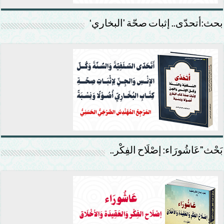
بحث:أتحدّى.. إثبات صحّة ’البخاري‘
بَحْث”عَاشُورَاء: إصْلَاح الفِكْر..