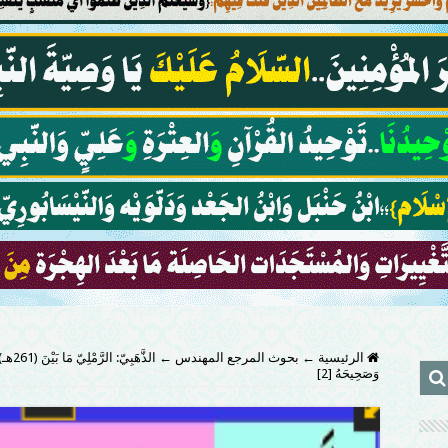
الرئيسية
←
بحوث المرجع المهندس
←
وَصَحِيحَهُ [2]