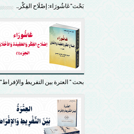
بَحْث”عَاشُورَاء: إصْلَاح الفِكْر..
بحث ” العترة بين التفريط والإفراط”