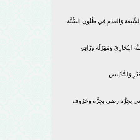
الشِّيعَة وَالعَدَمِ فِي ظُنُونِ السُّنَّة
لبُخَارِيّ وَمَهْزَلَة وَرَّاقِهِ
َدْرِ وَالتَّدْلِيس
َا رضى بجِزَّة رضى بجِزَّة وخَرُوف