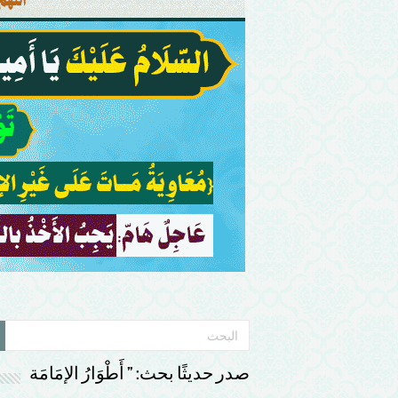
صدر حديثًا بحث: ” أَطْوَارُ الإمَامَة