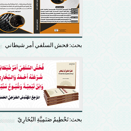
بحث: فحش السلفي أمر شيطاني
بحث: تَحْطِيمُ صَنَمِيَّةِ البُخَارِيّ