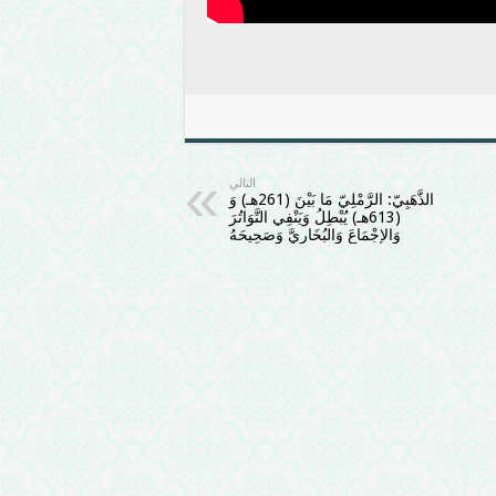
التالي
الذَّهَبِيّ: الرَّمْلِيّ مَا بَيْنَ (261هـ) وَ
(613هـ) يُبْطِلُ وَيَنْفِي التَّوَاتُرَ
وَالإِجْمَاعَ وَالبُخَارِيَّ وَصَحِيحَهُ