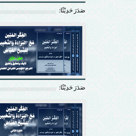
صَدَرَ حَدِيْثًا:
صَدَرَ حَدِيْثًا: