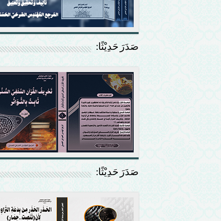
صَدَرَ حَدِيْثًا:
صَدَرَ حَدِيْثًا: