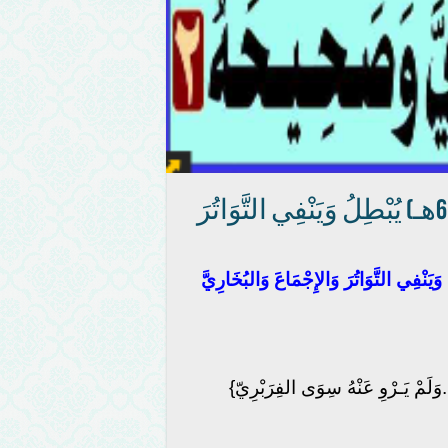
الذَّهَبِيّ: الرَّمْلِيّ مَا بَيْنَ (261هـ) وَ (613هـ) يُبْطِلُ وَيَنْفِي التَّوَاتُرَ
مَا بَيْنَ (261هـ) وَ (613هـ) يُبْطِلُ وَيَنْفِي التَّوَاتُرَ وَالإِجْمَاعَ وَالبُخَارِيَّ
َلَمْ يَـرْوِ عَنْهُ سِوَى الفِرَبْرِيّ}