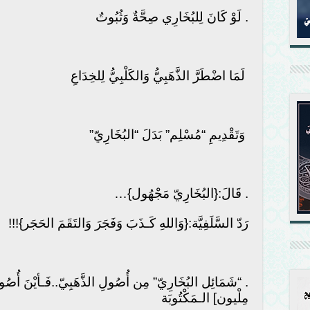
. لَوْ كَانَ لِلبُخَارِي صِحَّةٌ وَثُبُوتٌ
لَمَا اضْطَرَّ الذَّهَبِيُّ وَالكَلْبِيُّ لِلخِدَاعِ
وَتَقْدِيمِ “مُسْلِم” بَدَلَ “البُخَارِيّ”
. قَالَ:{البُخَارِيّ مَجْهُول}…
رَدّ السَّلَفِيَّة:{وَاللهِ كَـذَبَ وَفَجَرَ وَالتَقَمَ الحَجَر}!!!
مِلْيون] الـمَكْتُوبَة