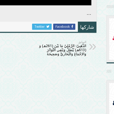
…
Twitter
Facebook
شاركها
السابق
الذَّهَبِيّ: الرَّمْلِيّ مَا بَيْنَ (261هـ) وَ
(613هـ) يُبْطِلُ وَيَنْفِي التَّوَاتُرَ
وَالإِجْمَاعَ وَالبُخَارِيَّ وَصَحِيحَهُ