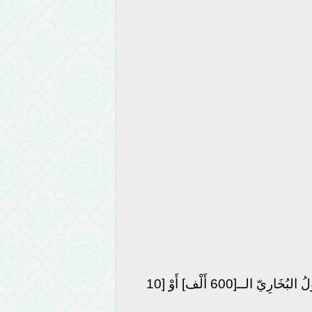
. “شَمَائِل البُخَارِيّ” مِن أُصُولِ الذَّهَبِيّ..فَـأيْنَ أُصُولُ البُخَارِيّ الــ[600 أَلْف] أَوْ [10