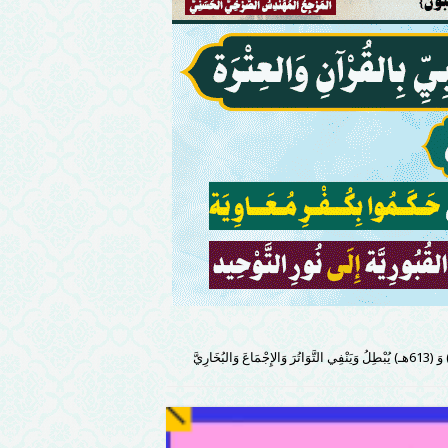
الذَّهَبِيّ: الرَّمْلِيّ مَا بَيْنَ (261هـ) وَ (613هـ) يُبْطِلُ وَيَنْفِي التَّوَاتُرَ وَالإِجْمَاعَ وَالبُخَارِيَّ