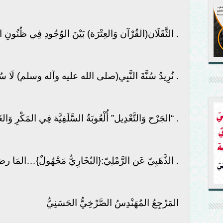
. الثَّقَلَان(القُرْآن وَالعِتْرَة) بَيْنَ الوُجُودِ فِي ظُنُونِ 
. نُرِيدُ سُنَّةَ النَّبِي(صلى الله عليه وآله وسلم) لَا سُنَّةَ ا
. “الجَرْح وَالتَّعْدِيل” أُلْعُوبَةُ السَّلَفِيَّة فِي المَكْرِ وَالغ
. الذَّهَبِيّ عَن الرَّمْلِيّ:{البُخَارِيُّ مَجْهُولٌ}…الم
المَرْجِعُ المُهَنْدِسُ الصَّرْخِيُّ الحَسَنِيُّ