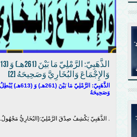
وَالإِجْمَاعَ وَالبُخَارِيَّ وَصَحِيحَهُ [2]
الذَّهَبِيّ: الرَّمْلِيّ 
وَصَحِيحَهُ
. الذَّهَبِيّ يَكْشِفُ صِدْقَ الرَّمْلِيّ:{البُخَارِيُّ مَجْهُولٌ..و