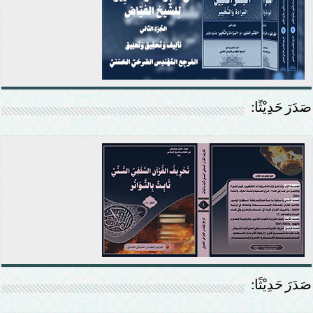
صَدَرَ حَدِيْثًا:
صَدَرَ حَدِيْثًا: