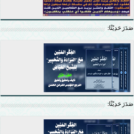
صَدَرَ حَدِيْثًا:
صَدَرَ حَدِيْثًا: