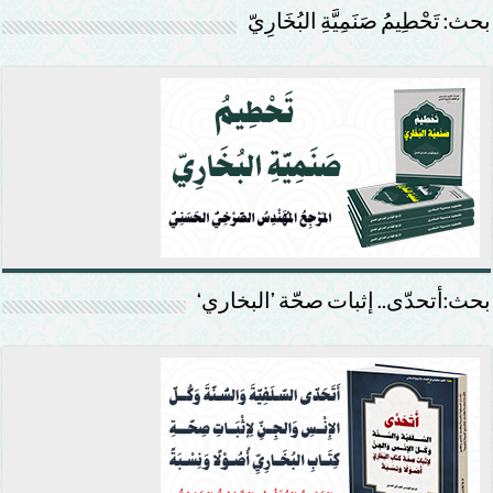
بحث: تَحْطِيمُ صَنَمِيَّةِ البُخَارِيّ
بحث:أتحدّى.. إثبات صحّة ’البخاري‘