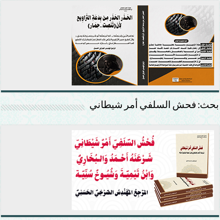
بحث: فحش السلفي أمر شيطاني