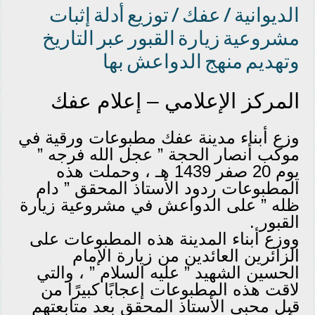
الديوانية / عفك / توزيع أدلة إثبات
مشروعية زيارة القبور عبر التاريخ
وتهديم منهج الدواعش بها
المركز الإعلامي – إعلام عفك
وزع أبناء مدينة عفك مطبوعات ورقية في
موكب أنصار الحجة ” عجل الله فرجه ”
يوم 20 صفر 1439 هـ ، وحملت هذه
المطبوعات ردود الأستاذ المحقق ” دام
ظله ” على الدواعش في مشروعية زيارة
القبور .
ووزع أبناء المدينة هذه المطبوعات على
الزائرين العائدين من زيارة الإمام
الحسين الشهيد ” عليه السلام ” ، والتي
لاقت هذه المطبوعات إعجابًا كبيرًا من
قبل محبي الأستاذ المحقق بعد متابعتهم