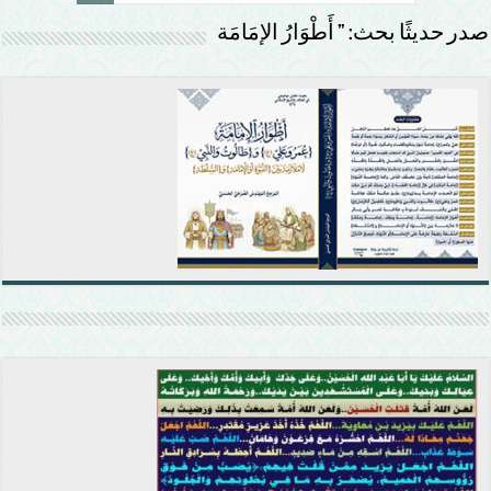
صدر حديثًا بحث: ” أَطْوَارُ الإمَامَة