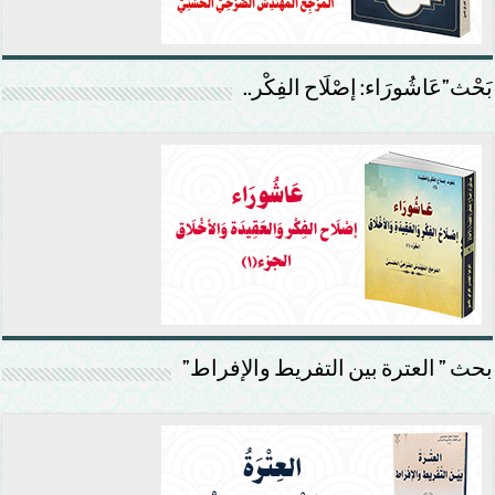
بَحْث”عَاشُورَاء: إصْلَاح الفِكْر..
بحث ” العترة بين التفريط والإفراط”