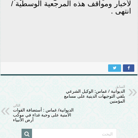
لأخبار ومواقف هذه المرجعية الوسطية /
انتهى .
السابق
الديوانية / غماس: الوكيل الشرعي
يلقي التوجيهات الدينية على مسامع
المؤمنين
التالي
الديوانية/ غماس : أستضافة القوات
الأمنية على وجبة غداء في موكب
أرض الأنبياء