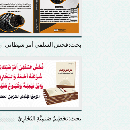
بحث: فحش السلفي أمر شيطاني
بحث: تَحْطِيمُ صَنَمِيَّةِ البُخَارِيّ