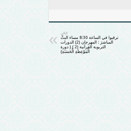
التالي
ترقبوا في الساعة 8:30 مساء البثَّ
المباشرَ : المهرجان (2) الدورات
التربوية القرآنية (2 ) { دورة
الْمَوْعِظَةِ الْحَسَنَةِ}