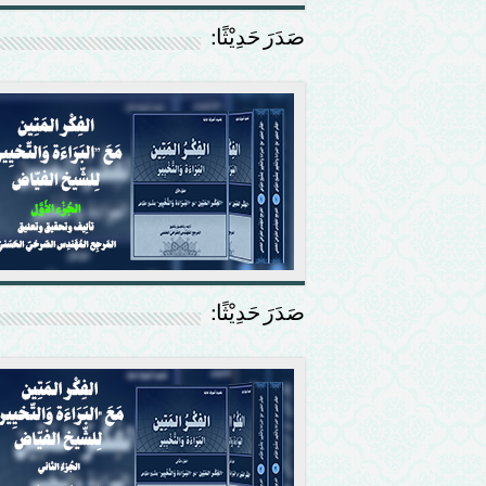
صَدَرَ حَدِيْثًا:
صَدَرَ حَدِيْثًا: