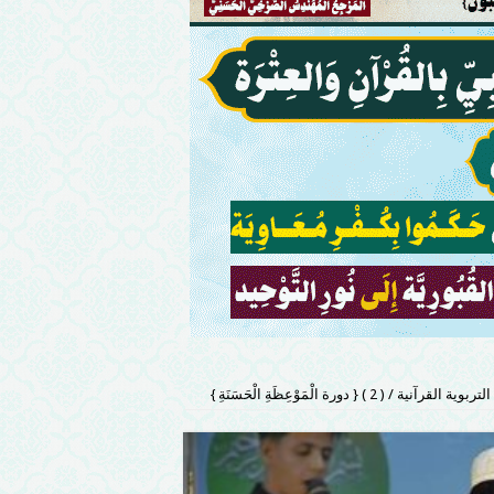
 { دورة الْمَوْعِظَةِ الْحَسَنَةِ }