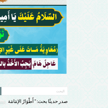
صدر حديثًا بحث: ” أَطْوَارُ الإمَامَة