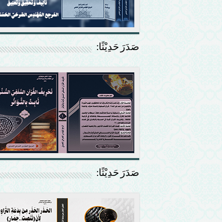
صَدَرَ حَدِيْثًا:
صَدَرَ حَدِيْثًا: