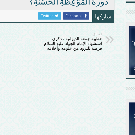
دورة الْمَوْعِظَةِ الْحَسَنَةِ }
Twitter
Facebook
شاركها
السابق
خطيبة جمعة الديوانية : ذكرى
استشهاد الإمام الجواد عليه السلام
فرصة للتزود من علومه وأخلاقه