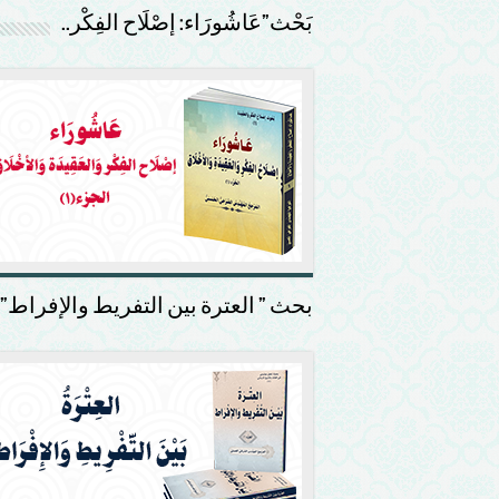
بَحْث”عَاشُورَاء: إصْلَاح الفِكْر..
بحث ” العترة بين التفريط والإفراط”