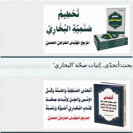
بحث:أتحدّى.. إثبات صحّة ’البخاري‘