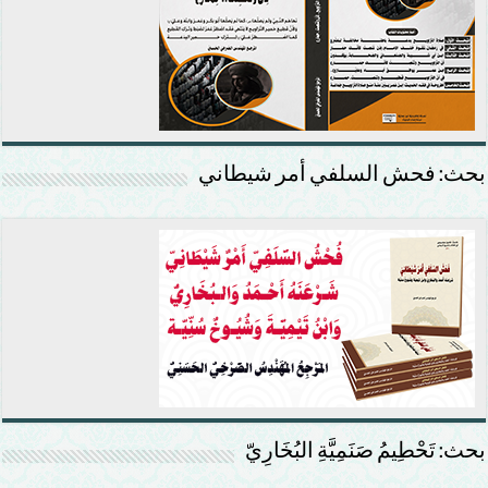
بحث: فحش السلفي أمر شيطاني
بحث: تَحْطِيمُ صَنَمِيَّةِ البُخَارِيّ