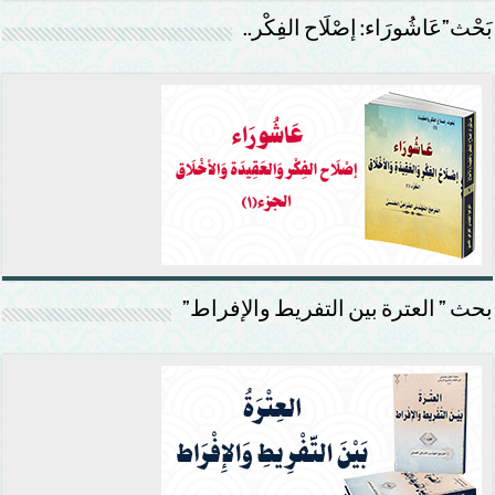
بَحْث”عَاشُورَاء: إصْلَاح الفِكْر..
بحث ” العترة بين التفريط والإفراط”