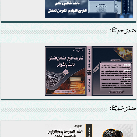
صَدَرَ حَدِيْثًا:
صَدَرَ حَدِيْثًا: