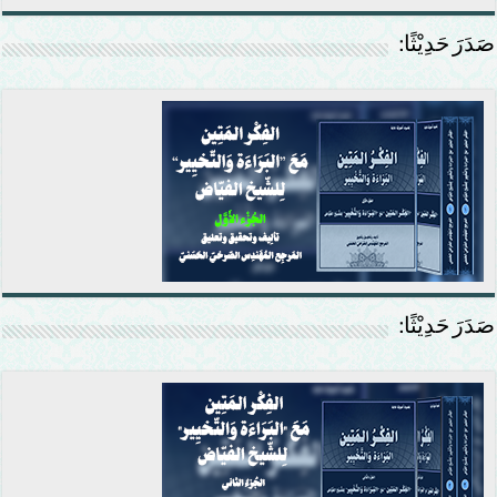
صَدَرَ حَدِيْثًا:
صَدَرَ حَدِيْثًا: