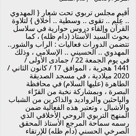
أقيم مجلس تربوي تحت شعار { المهدوي
.. عِلْم .. تقوى .. وسطية .. أخلاق } لتلاوة
القرآن وإلقاء دروس حوارية في سلاسل
بحوث السيد الأستاذ (دام ظله) ، كما
تتضمن الدورات فعاليات : الراب والشور..
المهدوي .. الحسيني .. الإسلامي ، وذلك
في يوم الجمعة 22 / جمادى الأولى /
1441 هجرية ، الموافق 17 / كانون الثاني /
2020 ميلادية ، في مسجد الصديقة
الطاهرة (عليها السلام) في محافظة
البصرة ، وبمشاركة نخبة من القرّاء
والباحثين والرواديد والذاكرين من الشباب
والأشبال ، وتعتبر هذه الفعالية ضمن
المنهج التربوي الروحي الأخلاقي الذي
رسمه سماحة المرجع الأستاذ المحقق
الصرخي الحسني (دام ظله) للإرتقاء